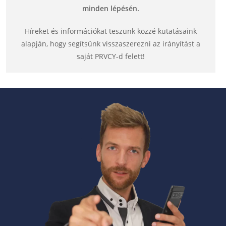
minden lépésén.
Híreket és információkat teszünk közzé kutatásaink
alapján, hogy segítsünk visszaszerezni az irányítást a
saját PRVCY-d felett!