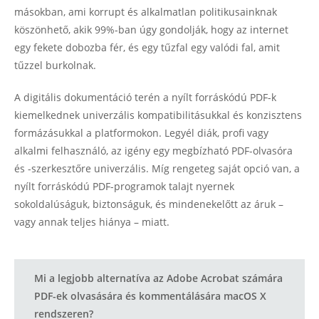
másokban, ami korrupt és alkalmatlan politikusainknak
köszönhető, akik 99%-ban úgy gondolják, hogy az internet
egy fekete dobozba fér, és egy tűzfal egy valódi fal, amit
tűzzel burkolnak.
A digitális dokumentáció terén a nyílt forráskódú PDF-k
kiemelkednek univerzális kompatibilitásukkal és konzisztens
formázásukkal a platformokon. Legyél diák, profi vagy
alkalmi felhasználó, az igény egy megbízható PDF-olvasóra
és -szerkesztőre univerzális. Míg rengeteg saját opció van, a
nyílt forráskódú PDF-programok talajt nyernek
sokoldalúságuk, biztonságuk, és mindenekelőtt az áruk –
vagy annak teljes hiánya – miatt.
Mi a legjobb alternatíva az Adobe Acrobat számára
PDF-ek olvasására és kommentálására macOS X
rendszeren?