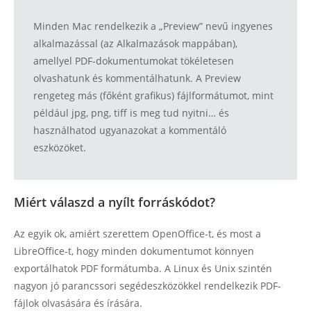
Minden Mac rendelkezik a „Preview” nevű ingyenes
alkalmazással (az Alkalmazások mappában),
amellyel PDF-dokumentumokat tökéletesen
olvashatunk és kommentálhatunk. A Preview
rengeteg más (főként grafikus) fájlformátumot, mint
például jpg, png, tiff is meg tud nyitni… és
használhatod ugyanazokat a kommentáló
eszközöket.
Miért válaszd a nyílt forráskódot?
Az egyik ok, amiért szerettem OpenOffice-t, és most a
LibreOffice-t, hogy minden dokumentumot könnyen
exportálhatok PDF formátumba. A Linux és Unix szintén
nagyon jó parancssori segédeszközökkel rendelkezik PDF-
fájlok olvasására és írására.