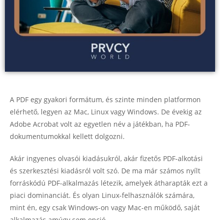
A PDF egy gyakori formátum, és szinte minden platformon
elérhető, legyen az Mac, Linux vagy Windows. De évekig az
Adobe Acrobat volt az egyetlen név a játékban, ha PDF-
dokumentumokkal kellett dolgozni.
Akár ingyenes olvasói kiadásukról, akár fizetős PDF-alkotási
és szerkesztési kiadásról volt szó. De ma már számos nyílt
forráskódú PDF-alkalmazás létezik, amelyek átharapták ezt a
piaci dominanciát. És olyan Linux-felhasználók számára,
mint én, egy csak Windows-on vagy Mac-en működő, saját
alkalmazás amúgy sem opció.