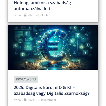
Holnap, amikor a szabadság
automatizálva lett
Ivana
2025. 20, október
PRVCY.world
2025: Digitális Euró, eID & KI –
Szabadság vagy Digitális Zsarnokság?
Ivana
2025. 21, szeptember