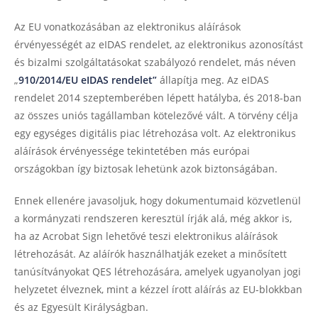
Az EU vonatkozásában az elektronikus aláírások
érvényességét az eIDAS rendelet, az elektronikus azonosítást
és bizalmi szolgáltatásokat szabályozó rendelet, más néven
„
910/2014/EU eIDAS rendelet”
állapítja meg. Az eIDAS
rendelet 2014 szeptemberében lépett hatályba, és 2018-ban
az összes uniós tagállamban kötelezővé vált. A törvény célja
egy egységes digitális piac létrehozása volt. Az elektronikus
aláírások érvényessége tekintetében más európai
országokban így biztosak lehetünk azok biztonságában.
Ennek ellenére javasoljuk, hogy dokumentumaid közvetlenül
a kormányzati rendszeren keresztül írják alá, még akkor is,
ha az Acrobat Sign lehetővé teszi elektronikus aláírások
létrehozását. Az aláírók használhatják ezeket a minősített
tanúsítványokat QES létrehozására, amelyek ugyanolyan jogi
helyzetet élveznek, mint a kézzel írott aláírás az EU-blokkban
és az Egyesült Királyságban.