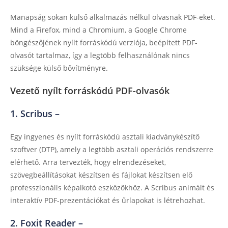
Manapság sokan külső alkalmazás nélkül olvasnak PDF-eket.
Mind a Firefox, mind a Chromium, a Google Chrome
böngészőjének nyílt forráskódú verziója, beépített PDF-
olvasót tartalmaz, így a legtöbb felhasználónak nincs
szüksége külső bővítményre.
Vezető nyílt forráskódú PDF-olvasók
1. Scribus –
Egy ingyenes és nyílt forráskódú asztali kiadványkészítő
szoftver (DTP), amely a legtöbb asztali operációs rendszerre
elérhető. Arra tervezték, hogy elrendezéseket,
szövegbeállításokat készítsen és fájlokat készítsen elő
professzionális képalkotó eszközökhöz. A Scribus animált és
interaktív PDF-prezentációkat és űrlapokat is létrehozhat.
2. Foxit Reader –