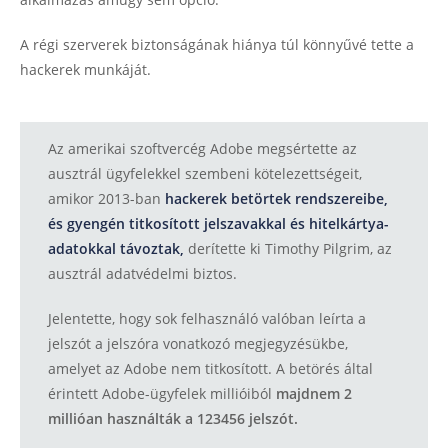
A régi szerverek biztonságának hiánya túl könnyűvé tette a
hackerek munkáját.
Az amerikai szoftvercég Adobe megsértette az
ausztrál ügyfelekkel szembeni kötelezettségeit,
amikor 2013-ban
hackerek betörtek rendszereibe,
és gyengén titkosított jelszavakkal és hitelkártya-
adatokkal távoztak,
derítette ki Timothy Pilgrim, az
ausztrál adatvédelmi biztos.
Jelentette, hogy sok felhasználó valóban leírta a
jelszót a jelszóra vonatkozó megjegyzésükbe,
amelyet az Adobe nem titkosított. A betörés által
érintett Adobe-ügyfelek millióiból
majdnem 2
millióan használták a 123456 jelszót.