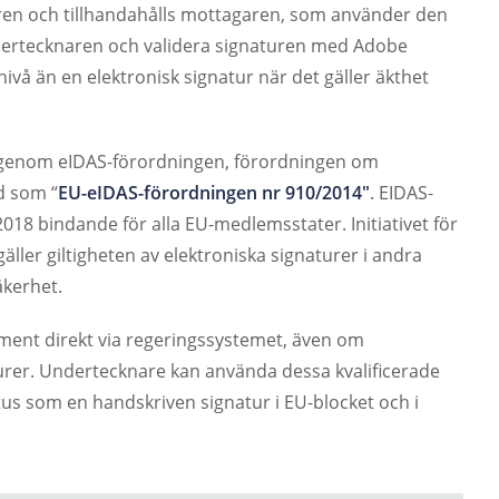
aturen och tillhandahålls mottagaren, som använder den
a undertecknaren och validera signaturen med Adobe
ivå än en elektronisk signatur när det gäller äkthet
er genom eIDAS-förordningen, förordningen om
d som “
EU-eIDAS-förordningen nr 910/2014″
. EIDAS-
018 bindande för alla EU-medlemsstater. Initiativet för
äller giltigheten av elektroniska signaturer i andra
äkerhet.
ment direkt via regeringssystemet, även om
urer. Undertecknare kan använda dessa kvalificerade
atus som en handskriven signatur i EU-blocket och i