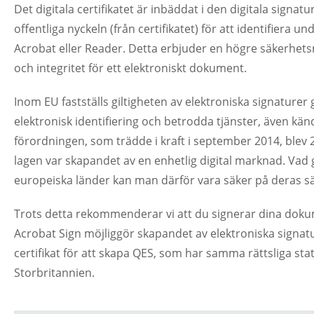
Det digitala certifikatet är inbäddat i den digitala sign
offentliga nyckeln (från certifikatet) för att identifier
Acrobat eller Reader. Detta erbjuder en högre säkerhetsn
och integritet för ett elektroniskt dokument.
Inom EU fastställs giltigheten av elektroniska signatur
elektronisk identifiering och betrodda tjänster, även kän
förordningen, som trädde i kraft i september 2014, blev 2
lagen var skapandet av en enhetlig digital marknad. Vad g
europeiska länder kan man därför vara säker på deras s
Trots detta rekommenderar vi att du signerar dina doku
Acrobat Sign möjliggör skapandet av elektroniska signat
certifikat för att skapa QES, som har samma rättsliga st
Storbritannien.