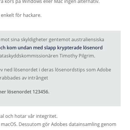
a körs på Windows eller Mac ingen alternativ.
 enkelt för hackare.
ot sina skyldigheter gentemot australiensiska
3 och kom undan med slapp krypterade lösenord
dataskyddskommissionären Timothy Pilgrim.
ev ned lösenordet i deras lösenordstips som Adobe
rabbades av intrånget
ner lösenordet 123456.
 och hotar vår integritet.
ller macOS. Dessutom gör Adobes datainsamling genom