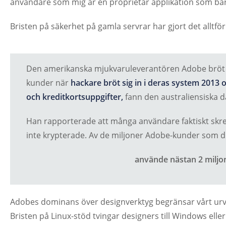
användare som mig är en proprietär applikation som bar
Bristen på säkerhet på gamla servrar har gjort det alltför
Den amerikanska mjukvaruleverantören Adobe bröt m
kunder när
hackare bröt sig in i deras system 201
och kreditkortsuppgifter,
fann den australiensiska 
Han rapporterade att många användare faktiskt skr
inte krypterade. Av de miljoner Adobe-kunder som d
använde nästan 2 miljo
Adobes dominans över designverktyg begränsar vårt urval
Bristen på Linux-stöd tvingar designers till Windows e