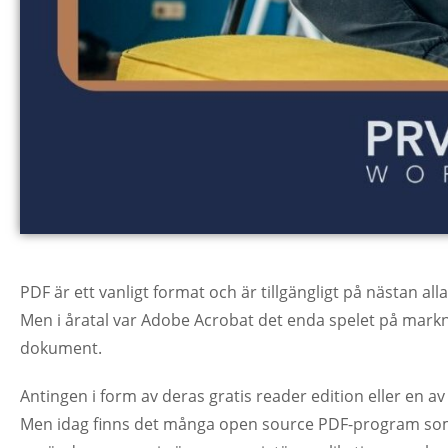
PDF är ett vanligt format och är tillgängligt på nästan all
Men i åratal var Adobe Acrobat det enda spelet på mark
dokument.
Antingen i form av deras gratis reader edition eller en a
Men idag finns det många open source PDF-program som