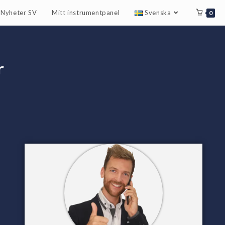
r Nyheter SV
Mitt instrumentpanel
Svenska
0
r