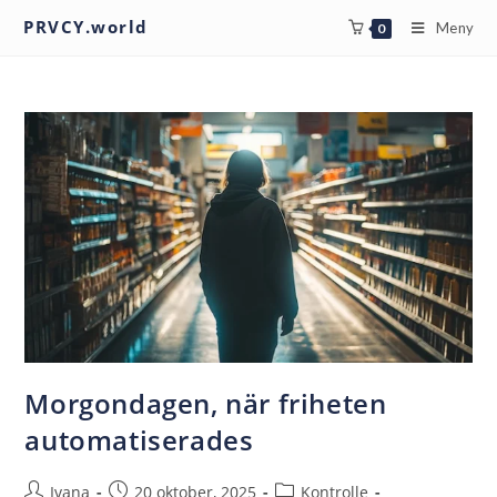
PRVCY.world
Meny
0
Morgondagen, när friheten
automatiserades
Ivana
20 oktober, 2025
Kontrolle