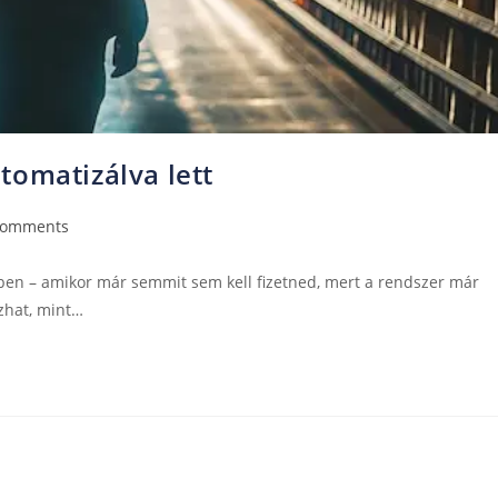
tomatizálva lett
Comments
őben – amikor már semmit sem kell fizetned, mert a rendszer már
ozhat, mint…