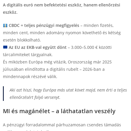
A digitális euró nem befektetési eszköz, hanem ellenőrzési
eszköz.
CBDC = teljes pénzügyi megfigyelés
– minden fizetés,
minden cent, minden adomány nyomon követhető és kétség
esetén blokkolható.
Az EU az EKB-val együtt dönt
– 3.000–5.000 € közötti
tárcalimiteket tárgyalnak.
És miközben Európa még vitázik, Oroszország már 2025
júliusában elindította a digitális rubelt – 2026-ban a
mindennapok részévé válik.
Aki azt hiszi, hogy Európa más utat követ majd, nem érti a teljes
ellenőrzésért folyó versenyt.
MI és magánélet – a láthatatlan veszély
A pénzügyi forradalommal párhuzamosan csendes támadás