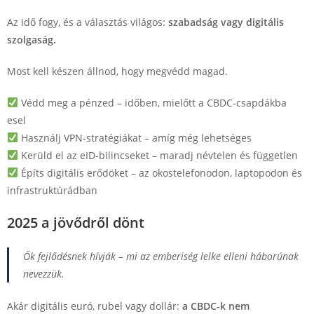
Az idő fogy, és a választás világos:
szabadság vagy digitális
szolgaság.
Most kell készen állnod, hogy megvédd magad.
Védd meg a pénzed – időben, mielőtt a CBDC-csapdákba
esel
Használj VPN-stratégiákat – amíg még lehetséges
Kerüld el az eID-bilincseket – maradj névtelen és független
Építs digitális erődöket – az okostelefonodon, laptopodon és
infrastruktúrádban
2025 a jövődről dönt
Ők fejlődésnek hívják – mi az emberiség lelke elleni háborúnak
nevezzük.
Akár digitális euró, rubel vagy dollár:
a CBDC-k nem