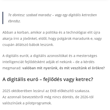
Te döntesz: szabad maradsz – vagy egy digitális ketrecben
ébredsz.
Abban a korban, amikor a politika és a technológiai elit újra
akarja írni a jövőnket, eldől, hogy polgárok maradunk-e, vagy
csupán átlátszó bábok leszünk.
A digitális eurót, a digitális azonosítókat és a mesterséges
intelligenciát fejlődésként adják el nekünk – de a kérdés
megmarad:
valóban mit nyerünk, és mit veszítünk el örökre?
A digitális euró – fejlődés vagy ketrec?
2025 októberében lezárul az EKB előkészítő szakasza.
Az azonnali bevezetésről még nincs döntés, de 2026-tól
valószínűek a pilotprogramok.