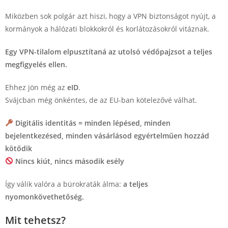
Miközben sok polgár azt hiszi, hogy a VPN biztonságot nyújt, a
kormányok a hálózati blokkokról és korlátozásokról vitáznak.
Egy VPN-tilalom elpusztítaná az utolsó védőpajzsot a teljes
megfigyelés ellen.
Ehhez jön még az
eID
.
Svájcban még önkéntes, de az EU-ban kötelezővé válhat.
Digitális identitás = minden lépésed, minden
bejelentkezésed, minden vásárlásod egyértelműen hozzád
kötődik
Nincs kiút, nincs második esély
Így válik valóra a bürokraták álma:
a teljes
nyomonkövethetőség.
Mit tehetsz?