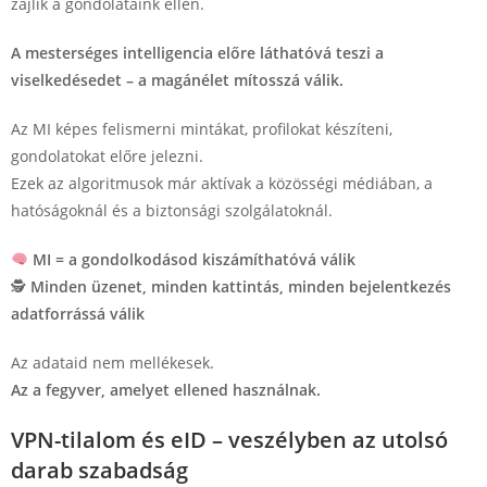
zajlik a gondolataink ellen.
A mesterséges intelligencia előre láthatóvá teszi a
viselkedésedet – a magánélet mítosszá válik.
Az MI képes felismerni mintákat, profilokat készíteni,
gondolatokat előre jelezni.
Ezek az algoritmusok már aktívak a közösségi médiában, a
hatóságoknál és a biztonsági szolgálatoknál.
MI = a gondolkodásod kiszámíthatóvá válik
🕵️
Minden üzenet, minden kattintás, minden bejelentkezés
adatforrássá válik
Az adataid nem mellékesek.
Az a fegyver, amelyet ellened használnak.
VPN-tilalom és eID – veszélyben az utolsó
darab szabadság