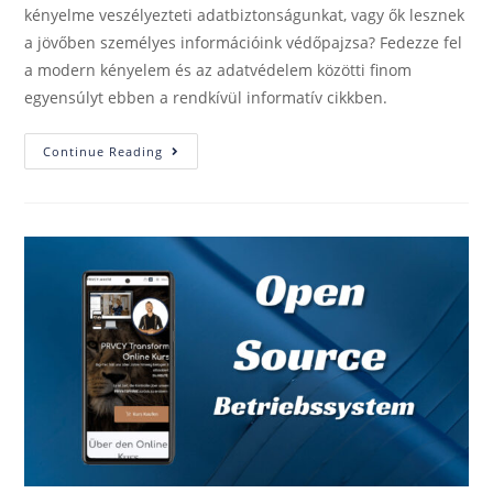
kényelme veszélyezteti adatbiztonságunkat, vagy ők lesznek
a jövőben személyes információink védőpajzsa? Fedezze fel
a modern kényelem és az adatvédelem közötti finom
egyensúlyt ebben a rendkívül informatív cikkben.
Continue Reading