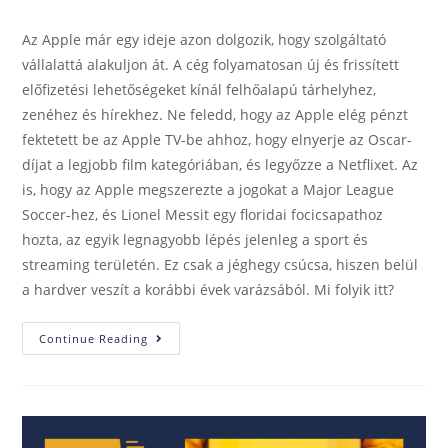
Az Apple már egy ideje azon dolgozik, hogy szolgáltató
vállalattá alakuljon át. A cég folyamatosan új és frissített
előfizetési lehetőségeket kínál felhőalapú tárhelyhez,
zenéhez és hírekhez. Ne feledd, hogy az Apple elég pénzt
fektetett be az Apple TV-be ahhoz, hogy elnyerje az Oscar-
díjat a legjobb film kategóriában, és legyőzze a Netflixet. Az
is, hogy az Apple megszerezte a jogokat a Major League
Soccer-hez, és Lionel Messit egy floridai focicsapathoz
hozta, az egyik legnagyobb lépés jelenleg a sport és
streaming területén. Ez csak a jéghegy csúcsa, hiszen belül
a hardver veszít a korábbi évek varázsából. Mi folyik itt?
Continue Reading