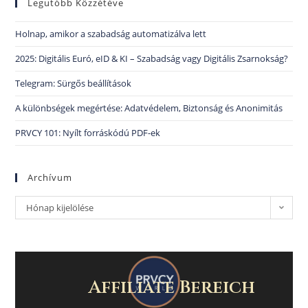
Legutóbb Közzétéve
Holnap, amikor a szabadság automatizálva lett
2025: Digitális Euró, eID & KI – Szabadság vagy Digitális Zsarnokság?
Telegram: Sürgős beállítások
A különbségek megértése: Adatvédelem, Biztonság és Anonimitás
PRVCY 101: Nyílt forráskódú PDF-ek
Archívum
Hónap kijelölése
Affiliate Bereich