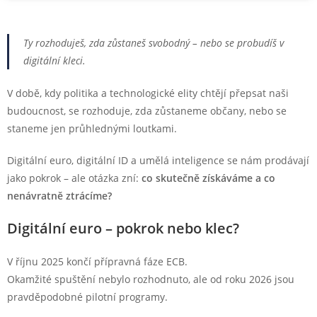
Ty rozhoduješ, zda zůstaneš svobodný – nebo se probudíš v
digitální kleci.
V době, kdy politika a technologické elity chtějí přepsat naši
budoucnost, se rozhoduje, zda zůstaneme občany, nebo se
staneme jen průhlednými loutkami.
Digitální euro, digitální ID a umělá inteligence se nám prodávají
jako pokrok – ale otázka zní:
co skutečně získáváme a co
nenávratně ztrácíme?
Digitální euro – pokrok nebo klec?
V říjnu 2025 končí přípravná fáze ECB.
Okamžité spuštění nebylo rozhodnuto, ale od roku 2026 jsou
pravděpodobné pilotní programy.