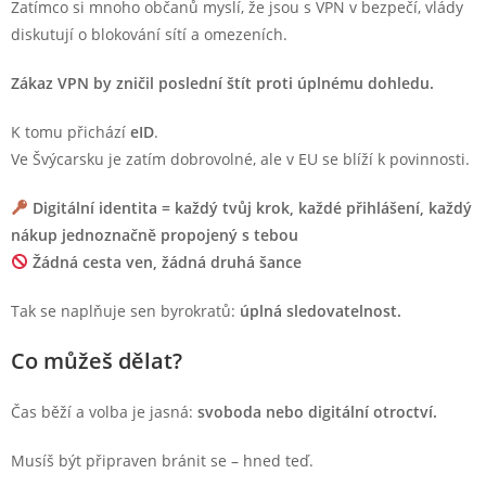
Zatímco si mnoho občanů myslí, že jsou s VPN v bezpečí, vlády
diskutují o blokování sítí a omezeních.
Zákaz VPN by zničil poslední štít proti úplnému dohledu.
K tomu přichází
eID
.
Ve Švýcarsku je zatím dobrovolné, ale v EU se blíží k povinnosti.
Digitální identita = každý tvůj krok, každé přihlášení, každý
nákup jednoznačně propojený s tebou
Žádná cesta ven, žádná druhá šance
Tak se naplňuje sen byrokratů:
úplná sledovatelnost.
Co můžeš dělat?
Čas běží a volba je jasná:
svoboda nebo digitální otroctví.
Musíš být připraven bránit se – hned teď.