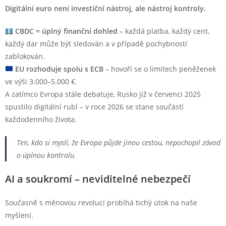
Digitální euro není investiční nástroj, ale nástroj kontroly.
CBDC = úplný finanční dohled
– každá platba, každý cent,
každý dar může být sledován a v případě pochybností
zablokován.
EU rozhoduje spolu s ECB
– hovoří se o limitech peněženek
ve výši 3.000–5.000 €.
A zatímco Evropa stále debatuje, Rusko již v červenci 2025
spustilo digitální rubl – v roce 2026 se stane součástí
každodenního života.
Ten, kdo si myslí, že Evropa půjde jinou cestou, nepochopil závod
o úplnou kontrolu.
AI a soukromí – neviditelné nebezpečí
Současně s měnovou revolucí probíhá tichý útok na naše
myšlení.