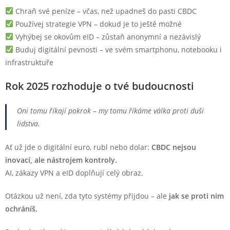
Chraň své peníze – včas, než upadneš do pasti CBDC
Používej strategie VPN – dokud je to ještě možné
Vyhýbej se okovům eID – zůstaň anonymní a nezávislý
Buduj digitální pevnosti – ve svém smartphonu, notebooku i
infrastruktuře
Rok 2025 rozhoduje o tvé budoucnosti
Oni tomu říkají pokrok – my tomu říkáme válka proti duši
lidstva.
Ať už jde o digitální euro, rubl nebo dolar:
CBDC nejsou
inovací, ale nástrojem kontroly.
AI, zákazy VPN a eID doplňují celý obraz.
Otázkou už není, zda tyto systémy přijdou – ale
jak se proti nim
ochráníš.