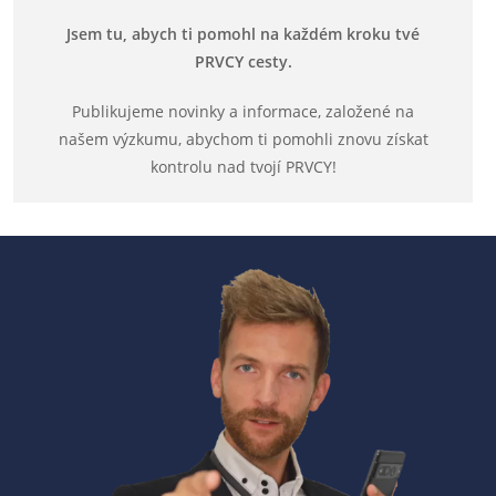
Jsem tu, abych ti pomohl na každém kroku tvé
PRVCY cesty.
Publikujeme novinky a informace, založené na
našem výzkumu, abychom ti pomohli znovu získat
kontrolu nad tvojí PRVCY!