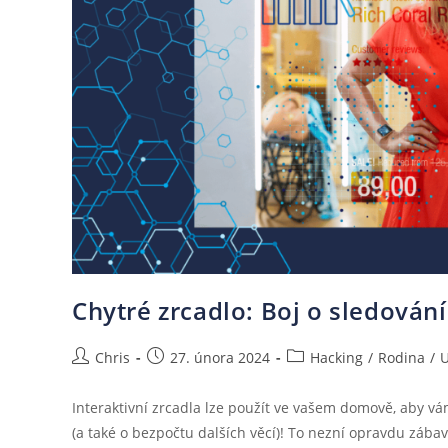
Chytré zrcadlo: Boj o sledován
Chris
27. února 2024
Hacking
/
Rodina
/
U
Interaktivní zrcadla lze použít ve vašem domově, aby vá
(a také o bezpočtu dalších věcí)! To nezní opravdu zába