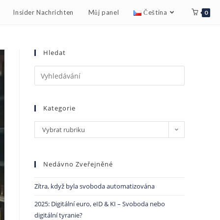
Insider Nachrichten
Můj panel
Čeština
0
Hledat
Kategorie
Vybrat rubriku
Nedávno Zveřejněné
Zítra, když byla svoboda automatizována
2025: Digitální euro, eID & KI – Svoboda nebo
digitální tyranie?