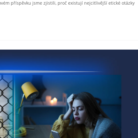
 příspěvku jsme zjistili, proč existují nejcitlivější etické otázky