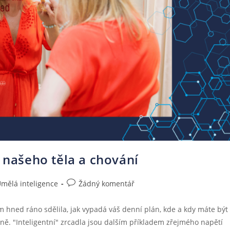
í našeho těla a chování
mělá inteligence
Žádný komentář
m hned ráno sdělila, jak vypadá váš denní plán, kde a kdy máte být
vně. "Inteligentní" zrcadla jsou dalším příkladem zřejmého napětí