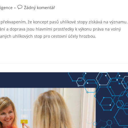
ligence
Žádný komentář
ení překvapením, že koncept pasů uhlíkové stopy získává na významu.
vání a doprava jsou hlavními prostředky k výkonu práva na volný
vaných uhlíkových stop pro cestovní účely hrozbou.