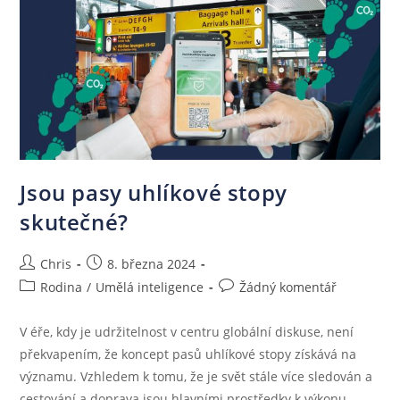
Jsou pasy uhlíkové stopy
skutečné?
Chris
8. března 2024
Rodina
/
Umělá inteligence
Žádný komentář
V éře, kdy je udržitelnost v centru globální diskuse, není
překvapením, že koncept pasů uhlíkové stopy získává na
významu. Vzhledem k tomu, že je svět stále více sledován a
cestování a doprava jsou hlavními prostředky k výkonu