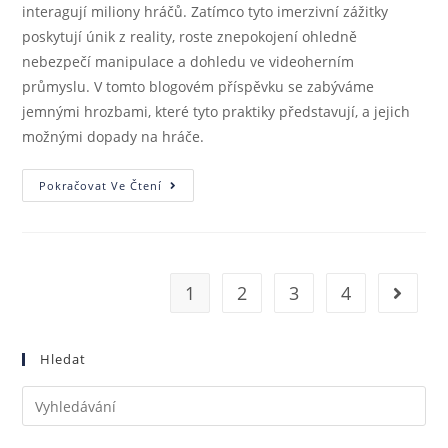
interagují miliony hráčů. Zatímco tyto imerzivní zážitky
poskytují únik z reality, roste znepokojení ohledně
nebezpečí manipulace a dohledu ve videoherním
průmyslu. V tomto blogovém příspěvku se zabýváme
jemnými hrozbami, které tyto praktiky představují, a jejich
možnými dopady na hráče.
Pokračovat Ve Čtení
1
2
3
4
Hledat