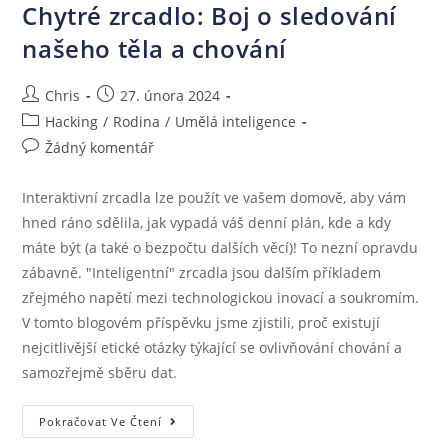
Chytré zrcadlo: Boj o sledování
našeho těla a chování
Chris
27. února 2024
Hacking
/
Rodina
/
Umělá inteligence
Žádný komentář
Interaktivní zrcadla lze použít ve vašem domově, aby vám
hned ráno sdělila, jak vypadá váš denní plán, kde a kdy
máte být (a také o bezpočtu dalších věcí)! To nezní opravdu
zábavně. "Inteligentní" zrcadla jsou dalším příkladem
zřejmého napětí mezi technologickou inovací a soukromím.
V tomto blogovém příspěvku jsme zjistili, proč existují
nejcitlivější etické otázky týkající se ovlivňování chování a
samozřejmě sběru dat.
Pokračovat Ve Čtení