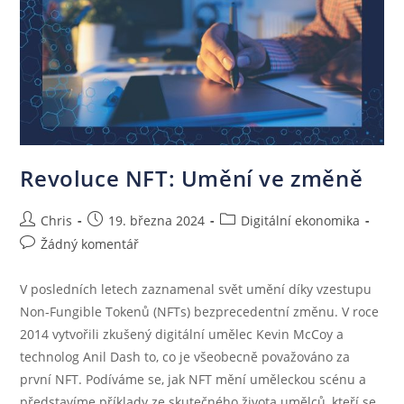
Revoluce NFT: Umění ve změně
Chris
19. března 2024
Digitální ekonomika
Žádný komentář
V posledních letech zaznamenal svět umění díky vzestupu
Non-Fungible Tokenů (NFTs) bezprecedentní změnu. V roce
2014 vytvořili zkušený digitální umělec Kevin McCoy a
technolog Anil Dash to, co je všeobecně považováno za
první NFT. Podíváme se, jak NFT mění uměleckou scénu a
představíme příklady ze skutečného života umělců, kteří se