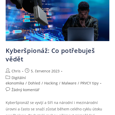
Kyberšpionáž: Co potřebuješ
vědět
Chris
5. července 2023
Digitální
ekonomika
/
Dohled
/
Hacking
/
Malware
/
PRVCY tipy
Žádný komentář
Kyberšpionáž se vyvíjí a šíří na národní i mezinárodní
úrovni a často se snaží zůstat během celého cyklu útoku