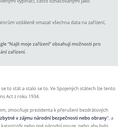
avěnými vypínači, často označovanými jako
atorům vzdáleně smazat všechna data na zařízení,
gle “Najít moje zařízení” obsahují možnosti pro
ní zařízení.
 se to stát a stalo se to. Ve Spojených státech lze tento
s Act z roku 1934.
em, zmocňuje prezidenta k přerušení bezdrátových
ezbytné v zájmu národní bezpečnosti nebo obrany
“
, a
 katastrofy nebo jiné národní nouze, nebo aby bylo