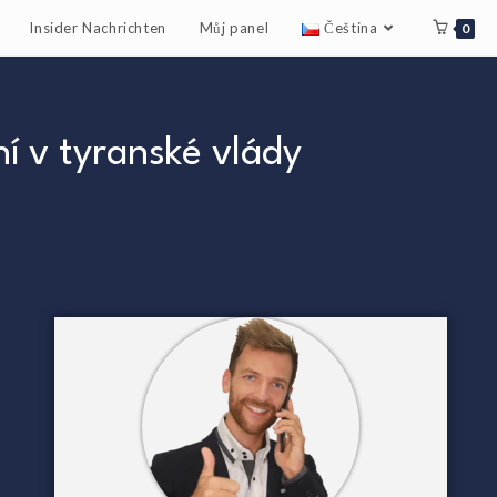
Insider Nachrichten
Můj panel
Čeština
0
í v tyranské vlády