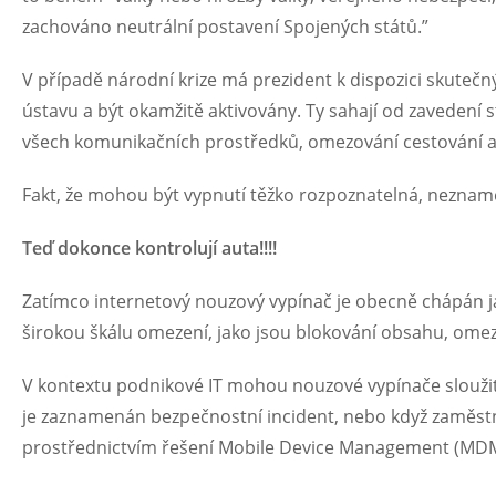
zachováno neutrální postavení Spojených států.”
V případě národní krize má prezident k dispozici skuteč
ústavu a být okamžitě aktivovány. Ty sahají od zavedení
všech komunikačních prostředků, omezování cestování 
Fakt, že mohou být vypnutí těžko rozpoznatelná, neznam
Teď dokonce kontrolují auta!!!!
Zatímco internetový nouzový vypínač je obecně chápán j
širokou škálu omezení, jako jsou blokování obsahu, omezo
V kontextu podnikové IT mohou nouzové vypínače sloužit 
je zaznamenán bezpečnostní incident, nebo když zaměstn
prostřednictvím řešení Mobile Device Management (MDM)