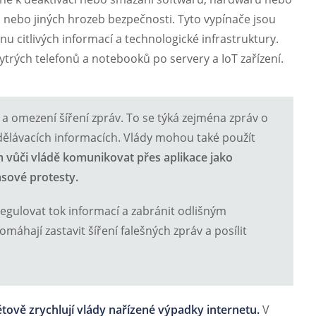
 nebo jiných hrozeb bezpečnosti. Tyto vypínače jsou
u citlivých informací a technologické infrastruktury.
ytrých telefonů a notebooků po servery a IoT zařízení.
a omezení šíření zpráv. To se týká zejména zpráv o
zdělávacích informacích. Vlády mohou také použít
m vůči vládě komunikovat přes aplikace jako
sové protesty.
gulovat tok informací a zabránit odlišným
áhají zastavit šíření falešných zpráv a posílit
tově zrychlují vlády nařízené výpadky internetu.
V