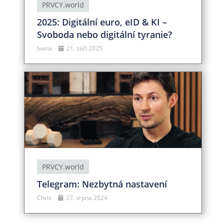
PRVCY.world
2025: Digitální euro, eID & KI –
Svoboda nebo digitální tyranie?
Ivana
21. září 2025
PRVCY.world
Telegram: Nezbytná nastavení
Chris
27. srpna 2024