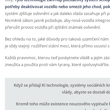
potřeby deaktivovat vozidlo nebo omezit jeho chod, pok
systém zjišťuje ovlivnění a jak daleko vláda zasahuje při p
Nicméně zákon jasně požaduje, aby nová vozidla integrov
přerušit provoz vozidla při zjištění známek ovlivnění.
Bez ohledu na to, jaké důvody pro taková uzamčení nám 
je vždy stejný: rozšíření státní moci, která přímo souvisí
Každá pravomoc, kterou teď poskytnete vládě a jejím z
zneužita a použita proti vám tyrany, které spoluvytváříte.
Když se přidají KI technologie, systémy sociálních k
vlády, abyste se dostali d
Kromě toho může existence nouzového vypínače b