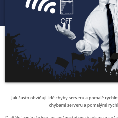
Jak často obviňují lidé chyby serveru a pomalé rychlos
chybami serveru a pomalými rychl
Digitální vypínače jsou bezpečnostní mechanismy navrž