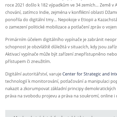
roce 2021 došlo k 182 výpadkům ve 34 zemích… Země v Afr
chování, zatímco Indie, zejména v konfliktní oblasti Džam
ponořila do digitální tmy… Nepokoje v Etiopii a Kazachstá
o zamezení politické mobilizace a potlačení zpráv o voje
Primárním účelem digitálního vypínače je zabránit neopr
schopnost je obzvláště důležitá v situacích, kdy jsou zař
Aktivací vypínače může být zařízení znepřístupněno neb
přístupem či zneužitím.
Digitální autoritářství, varuje
Center for Strategic and Int
technologií k monitorování, potlačování a manipulaci po
nakazit a zkorumpovat základní principy demokratických
práva na svobodu projevu a práva na soukromí, online i o