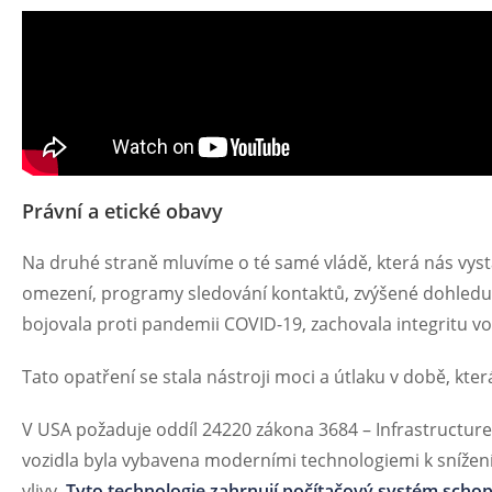
Právní a etické obavy
Na druhé straně mluvíme o té samé vládě, která nás vys
omezení, programy sledování kontaktů, zvýšené dohledu, 
bojovala proti pandemii COVID-19, zachovala integritu vo
Tato opatření se stala nástroji moci a útlaku v době, která
V USA požaduje oddíl 24220 zákona 3684 – Infrastructur
vozidla byla vybavena moderními technologiemi k sníže
vlivy.
Tyto technologie zahrnují počítačový systém schopn