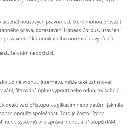
ný arzenál nouzových pravomocí, které mohou převážit
 stanného práva, pozastavení Habeas Corpus, uzavření
až po zavedení komunikačního nouzového vypínače.
ená, že k nim nedochází.
ako úplné vypnutí internetu, může také zahrnovat
vání, filtrování, úplné vypnutí nebo odpojení kabelů.
k deaktivaci přístupu k aplikacím nebo datům, jakmile
anec opouští společnost. Toto je často řízeno
 nebo systémů pro správu identit a přístupů (IAM).