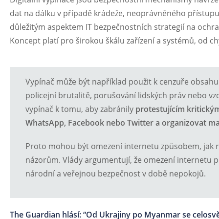
dat na dálku v případě krádeže, neoprávněného přístupu
důležitým aspektem IT bezpečnostních strategií na ochran
Koncept platí pro širokou škálu zařízení a systémů, od ch
Vypínač může být například použit k cenzuře obsahu 
policejní brutalitě, porušování lidských práv nebo v
vypínač k tomu, aby zabránily
protestujícím kritický
WhatsApp, Facebook nebo Twitter a organizovat ma
Proto mohou být omezení internetu způsobem, jak re
názorům. Vlády argumentují, že omezení internetu pom
národní a veřejnou bezpečnost v době nepokojů.
The Guardian hlásí: “Od Ukrajiny po Myanmar se celosvě