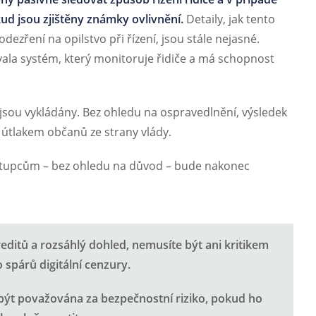
ud jsou zjištěny známky ovlivnění.
Detaily, jak tento
odezření na opilstvo při řízení, jsou stále nejasné.
ala systém, který monitoruje řidiče a má schopnost
jsou vykládány. Bez ohledu na ospravedlnění, výsledek
 s útlakem občanů ze strany vlády.
ástupcům – bez ohledu na důvod – bude nakonec
reditů a rozsáhlý dohled, nemusíte být ani kritikem
o spárů digitální cenzury.
ýt považována za bezpečnostní riziko, pokud ho