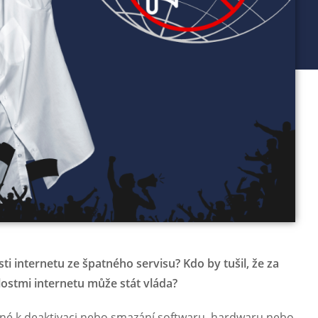
ti internetu ze špatného servisu? Kdo by tušil, že za
ostmi internetu může stát vláda?
ené k deaktivaci nebo smazání softwaru, hardwaru nebo