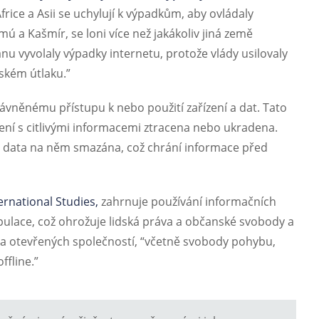
ice a Asii se uchylují k výpadkům, aby ovládaly
mú a Kašmír, se loni více než jakákoliv jiná země
nu vyvolaly výpadky internetu, protože vlády usilovaly
nském útlaku.”
ávněnému přístupu k nebo použití zařízení a dat. Tato
ízení s citlivými informacemi ztracena nebo ukradena.
o data na něm smazána, což chrání informace před
ernational Studies,
zahrnuje používání informačních
pulace, což ohrožuje lidská práva a občanské svobody a
 a otevřených společností, “včetně svobody pohybu,
ffline.”