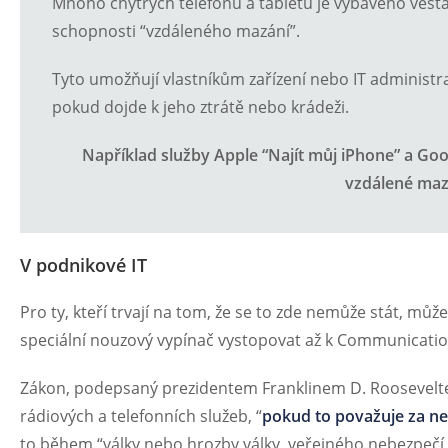
Mnoho chytrých telefonů a tabletů je vybaveno vest
schopnosti “vzdáleného mazání”.
Tyto umožňují vlastníkům zařízení nebo IT administr
pokud dojde k jeho ztrátě nebo krádeži.
Například služby Apple “Najít můj iPhone” a Goo
vzdálené mazá
V podnikové IT
Pro ty, kteří trvají na tom, že se to zde nemůže stát, může
speciální nouzový vypínač vystopovat až k Communication
Zákon, podepsaný prezidentem Franklinem D. Roosevelt
rádiových a telefonních služeb, “
pokud to považuje za n
to během “války nebo hrozby války, veřejného nebezpečí,