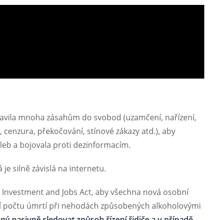
tavila mnoha zásahům do svobod (uzamčení, nařízení,
cenzura, překočování, stínové zákazy atd.), aby
leb a bojovala proti dezinformacím.
 je silně závislá na internetu.
e Investment and Jobs Act, aby všechna nová osobní
ní počtu úmrtí při nehodách způsobených alkoholovými
ý pasivně sledovat způsob řízení řidiče a v případě