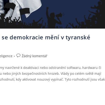
k se demokracie mění v tyranské
eligence
Žádný komentář
my navržené k deaktivaci nebo odstranění softwaru, hardwaru či
u nebo jiných bezpečnostních hrozeb. Vlády po celém světě mají
 rozhodnutí, kdy aktivovat nouzový vypínač. Tyto rozhodnutí jsou však