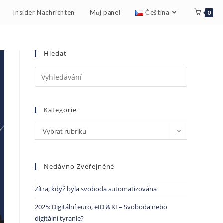
Insider Nachrichten
Můj panel
Čeština
0
Hledat
Kategorie
Vybrat rubriku
Nedávno Zveřejněné
Zítra, když byla svoboda automatizována
2025: Digitální euro, eID & KI – Svoboda nebo
digitální tyranie?