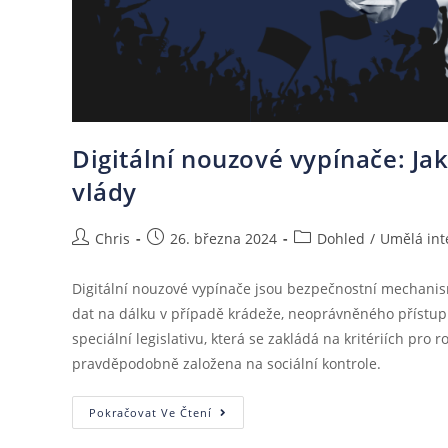
Digitální nouzové vypínače: Ja
vlády
Chris
26. března 2024
Dohled
/
Umělá int
Digitální nouzové vypínače jsou bezpečnostní mechanis
dat na dálku v případě krádeže, neoprávněného přístup
speciální legislativu, která se zakládá na kritériích pro
pravděpodobně založena na sociální kontrole.
Pokračovat Ve Čtení