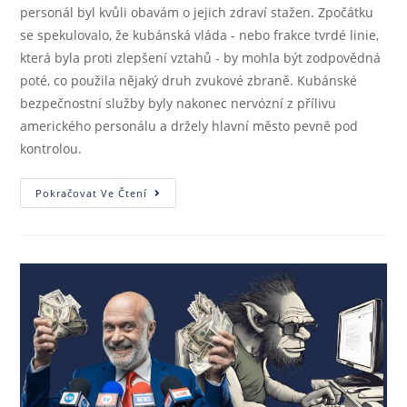
personál byl kvůli obavám o jejich zdraví stažen. Zpočátku
se spekulovalo, že kubánská vláda - nebo frakce tvrdé linie,
která byla proti zlepšení vztahů - by mohla být zodpovědná
poté, co použila nějaký druh zvukové zbraně. Kubánské
bezpečnostní služby byly nakonec nervózní z přílivu
amerického personálu a držely hlavní město pevně pod
kontrolou.
Pokračovat Ve Čtení