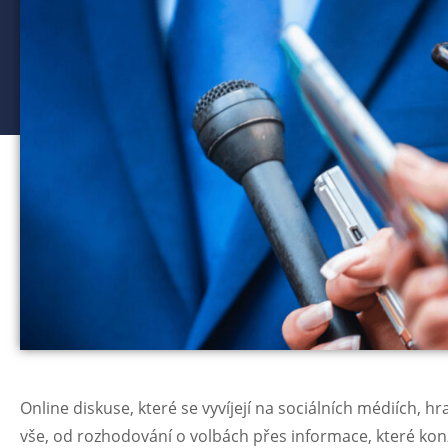
Online diskuse, které se vyvíjejí na sociálních médiích, hr
vše, od rozhodování o volbách přes informace, které konz