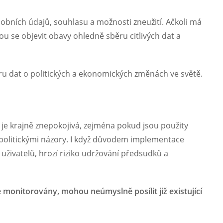
sobních údajů, souhlasu a možnosti zneužití. Ačkoli má
 se objevit obavy ohledně sběru citlivých dat a
ěru dat o politických a ekonomických změnách ve světě.
 je krajně znepokojivá, zejména pokud jsou použity
 politickými názory. I když důvodem implementace
živatelů, hrozí riziko udržování předsudků a
 monitorovány, mohou neúmyslně posílit již existující