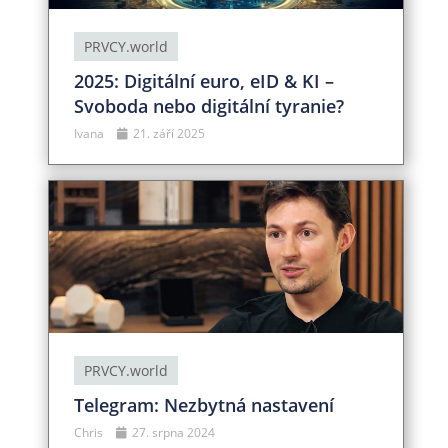
PRVCY.world
2025: Digitální euro, eID & KI –
Svoboda nebo digitální tyranie?
Ivana
21. září 2025
PRVCY.world
Telegram: Nezbytná nastavení
Chris
27. srpna 2024