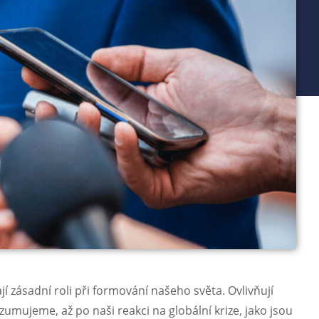
ají zásadní roli při formování našeho světa. Ovlivňují
umujeme, až po naši reakci na globální krize, jako jsou