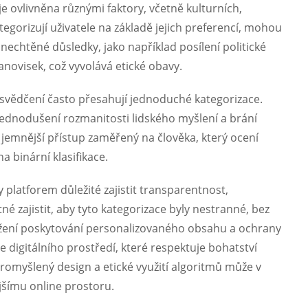
 je ovlivněna různými faktory, včetně kulturních,
tegorizují uživatele na základě jejich preferencí, mohou
echtěné důsledky, jako například posílení politické
anovisek, což vyvolává etické obavy.
přesvědčení často přesahují jednoduché kategorizace.
jednodušení rozmanitosti lidského myšlení a brání
jemnější přístup zaměřený na člověka, který ocení
a binární klasifikace.
 platforem důležité zajistit transparentnost,
é zajistit, aby tyto kategorizace byly nestranné, bez
vážení poskytování personalizovaného obsahu a ochrany
digitálního prostředí, které respektuje bohatství
romyšlený design a etické využití algoritmů může v
jšímu online prostoru.