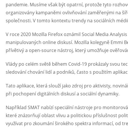
pandemie. Musíme však být opatrní, protože tyto rozho
organizovány kampaněmi ovlivňování zaměřenými na šířen
společnosti. V tomto kontextu trendy na sociálních médi
V roce 2020 Mozilla Firefox oznámil Social Media Analysi
manipulovaných online diskusí. Mozilla kolegyně Emmi Bev
přívětivý a open-source nástroj, který umožňuje ověřován
Vlády po celém světě během Covid-19 prokázaly svou tec
sledování chování lidí a podniků, často s použitím aplikac
Tato aplikace, která slouží jako zdroj pro aktivisty, novin
při pochopení digitálních diskusí a sociální dynamiky.
Například SMAT nabízí speciální nástroje pro monitorován
které znázorňují oblast vlivu a politickou příslušnost pol
využívat pro zkoumání širokého spektra informací, od t