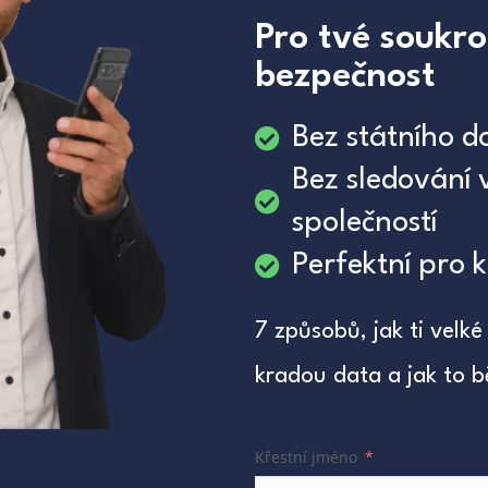
Pro tvé soukr
bezpečnost
Bez státního d
Bez sledování 
společností
Perfektní pro k
7 způsobů, jak ti velké
kradou data a jak to b
Křestní jméno