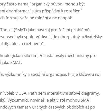
vory často nemají organický původ; mohou být
í dezinformací a tím přispívání k rozdělení
ích formují veřejné mínění a ne naopak.
s Toolkit (SMAT) jako nástroj pro řešení problémů
ensee byla spolutvůrkyní. Jde o bezplatný, uživatelsky
í digitálních rozhovorů.
hnologickou sílu tím, že instalovaly mechanismy pro
í jako SMAT.
áře, výzkumníky a sociální organizace, hraje klíčovou roli
í voleb v USA. Patří sem interaktivní síťové diagramy,
itiků. Výzkumníci, novináři a aktivisté mohou SMAT
rendových témat v určitých časových obdobích až po