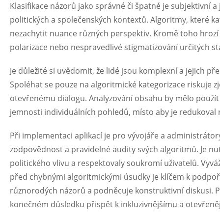
Klasifikace názorů jako správné či špatné je subjektivní a
politických a společenských kontextů. Algoritmy, které ka
nezachytit nuance různých perspektiv. Kromě toho hrozí n
polarizace nebo nespravedlivé stigmatizování určitých st
Je důležité si uvědomit, že lidé jsou komplexní a jejich 
Spoléhat se pouze na algoritmické kategorizace riskuje z
otevřenému dialogu. Analyzování obsahu by mělo použít 
jemnosti individuálních pohledů, místo aby je redukoval n
Při implementaci aplikací je pro vývojáře a administrátory
zodpovědnost a pravidelné audity svých algoritmů. Je nutn
politického vlivu a respektovaly soukromí uživatelů. Vy
před chybnými algoritmickými úsudky je klíčem k podpoře 
různorodých názorů a podněcuje konstruktivní diskusi. P
konečném důsledku přispět k inkluzivnějšímu a otevřeně