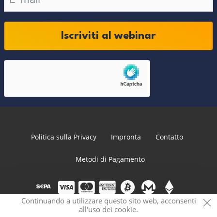
Iscriviti al webinar
Politica sulla Privacy
Impronta
Contatto
Metodi di Pagamento
Continuando a utilizzare questo sito web, acconsenti
all'uso dei cookie.
© 2026 PRVCY.world