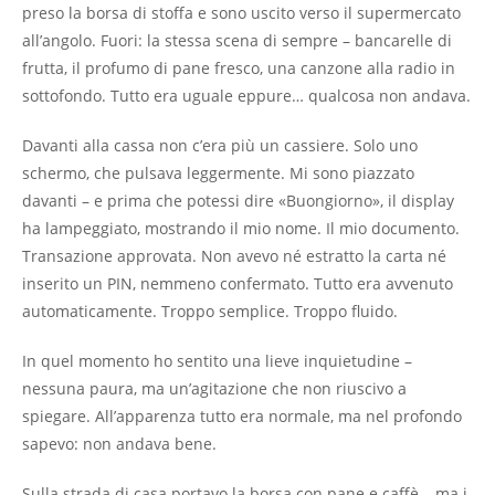
preso la borsa di stoffa e sono uscito verso il supermercato
all’angolo. Fuori: la stessa scena di sempre – bancarelle di
frutta, il profumo di pane fresco, una canzone alla radio in
sottofondo. Tutto era uguale eppure… qualcosa non andava.
Davanti alla cassa non c’era più un cassiere. Solo uno
schermo, che pulsava leggermente. Mi sono piazzato
davanti – e prima che potessi dire «Buongiorno», il display
ha lampeggiato, mostrando il mio nome. Il mio documento.
Transazione approvata. Non avevo né estratto la carta né
inserito un PIN, nemmeno confermato. Tutto era avvenuto
automaticamente. Troppo semplice. Troppo fluido.
In quel momento ho sentito una lieve inquietudine –
nessuna paura, ma un’agitazione che non riuscivo a
spiegare. All’apparenza tutto era normale, ma nel profondo
sapevo: non andava bene.
Sulla strada di casa portavo la borsa con pane e caffè – ma i