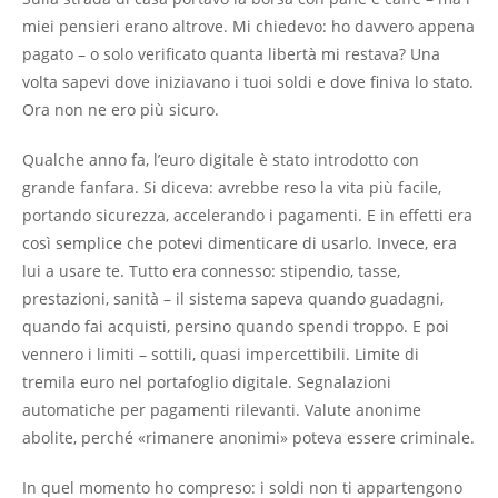
miei pensieri erano altrove. Mi chiedevo: ho davvero appena
pagato – o solo verificato quanta libertà mi restava? Una
volta sapevi dove iniziavano i tuoi soldi e dove finiva lo stato.
Ora non ne ero più sicuro.
Qualche anno fa, l’euro digitale è stato introdotto con
grande fanfara. Si diceva: avrebbe reso la vita più facile,
portando sicurezza, accelerando i pagamenti. E in effetti era
così semplice che potevi dimenticare di usarlo. Invece, era
lui a usare te. Tutto era connesso: stipendio, tasse,
prestazioni, sanità – il sistema sapeva quando guadagni,
quando fai acquisti, persino quando spendi troppo. E poi
vennero i limiti – sottili, quasi impercettibili. Limite di
tremila euro nel portafoglio digitale. Segnalazioni
automatiche per pagamenti rilevanti. Valute anonime
abolite, perché «rimanere anonimi» poteva essere criminale.
In quel momento ho compreso: i soldi non ti appartengono