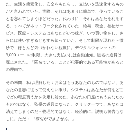
た。生活を簡素化し、安全をもたらし、支払いを迅速化するもの
だと言われていた。実際、それはあまりに簡単で、使っているこ
とを忘れてしまうほどだった。代わりに、それはあなたを利用す
る。すべてがネットワーク化されていた：給与、税金、福祉サー
ビス、医療－システムはあなたがいつ稼ぎ、いつ買い物をし、さ
らには使いすぎるときすら知っていた。そして制限が現れた－微
妙で、ほとんど気づかれない程度に。デジタルウォレットの
3,000ユーロの制限。大きな支払いには自動通知。匿名の通貨は
廃止された。「匿名でいる」ことが犯罪的である可能性があると
の理由で。
その瞬間、私は理解した：お金はもうあなたのものではない、あ
なたの意志に従って使えない限り。システムはあなたが何をどこ
でどの程度買うかを決定し始めた。あなたの口座はもうあなたの
ものではなく、監視の道具になった。クリック一つで、あなたは
消えてしまうのだ－物理的ではなく、経済的に。説明も警告もな
しに。ただ：
「取引ができません。」