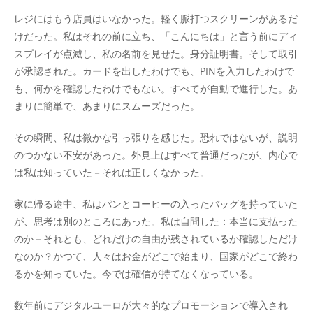
レジにはもう店員はいなかった。軽く脈打つスクリーンがあるだ
けだった。私はそれの前に立ち、「こんにちは」と言う前にディ
スプレイが点滅し、私の名前を見せた。身分証明書。そして取引
が承認された。カードを出したわけでも、PINを入力したわけで
も、何かを確認したわけでもない。すべてが自動で進行した。あ
まりに簡単で、あまりにスムーズだった。
その瞬間、私は微かな引っ張りを感じた。恐れではないが、説明
のつかない不安があった。外見上はすべて普通だったが、内心で
は私は知っていた－それは正しくなかった。
家に帰る途中、私はパンとコーヒーの入ったバッグを持っていた
が、思考は別のところにあった。私は自問した：本当に支払った
のか－それとも、どれだけの自由が残されているか確認しただけ
なのか？かつて、人々はお金がどこで始まり、国家がどこで終わ
るかを知っていた。今では確信が持てなくなっている。
数年前にデジタルユーロが大々的なプロモーションで導入され