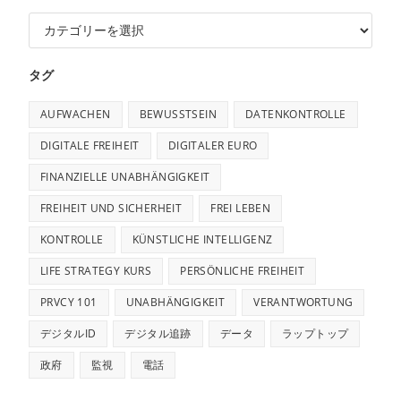
タグ
AUFWACHEN
BEWUSSTSEIN
DATENKONTROLLE
DIGITALE FREIHEIT
DIGITALER EURO
FINANZIELLE UNABHÄNGIGKEIT
FREIHEIT UND SICHERHEIT
FREI LEBEN
KONTROLLE
KÜNSTLICHE INTELLIGENZ
LIFE STRATEGY KURS
PERSÖNLICHE FREIHEIT
PRVCY 101
UNABHÄNGIGKEIT
VERANTWORTUNG
デジタルID
デジタル追跡
データ
ラップトップ
政府
監視
電話