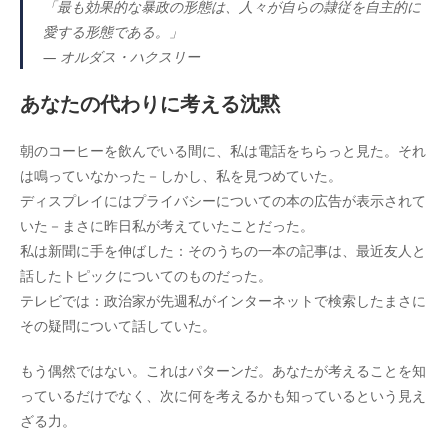
「最も効果的な暴政の形態は、人々が自らの隷従を自主的に
愛する形態である。」
—
オルダス・ハクスリー
あなたの代わりに考える沈黙
朝のコーヒーを飲んでいる間に、私は電話をちらっと見た。それ
は鳴っていなかった－しかし、私を見つめていた。
ディスプレイにはプライバシーについての本の広告が表示されて
いた－まさに昨日私が考えていたことだった。
私は新聞に手を伸ばした：そのうちの一本の記事は、最近友人と
話したトピックについてのものだった。
テレビでは：政治家が先週私がインターネットで検索したまさに
その疑問について話していた。
もう偶然ではない。これはパターンだ。あなたが考えることを知
っているだけでなく、次に何を考えるかも知っているという見え
ざる力。