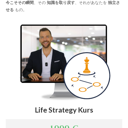
今こそその瞬間
、その
知識を取り戻す
、それがあなたを
独立さ
せる
もの。
Life Strategy Kurs