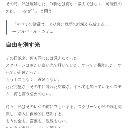
その時、私は理解した、制御とは何か：暴力ではなく－可能性の
欠如、
「なぜ？」
と問う
「すべての独裁は、より良い秩序の約束から始まる。」
—
アルベール・カミュ
自由を消す光
その日以来、何も同じには見えなかった。
スクリーンは冷たい白い光で輝いていた。すべてが機能した。す
べてが正確だった。
もうミスもなく、遅延もない。
ただ完璧さ－その中に隠れた空虚さ。すべてを知っているシステ
ム－何も言う必要のない。
時々、私はそのレジの前に立ち止まる。スクリーンが私の顔を認
識し、購入に自動的に感謝する。
もうお金も、言葉も、視線もない。
ただ光が点灯し－そして消える。