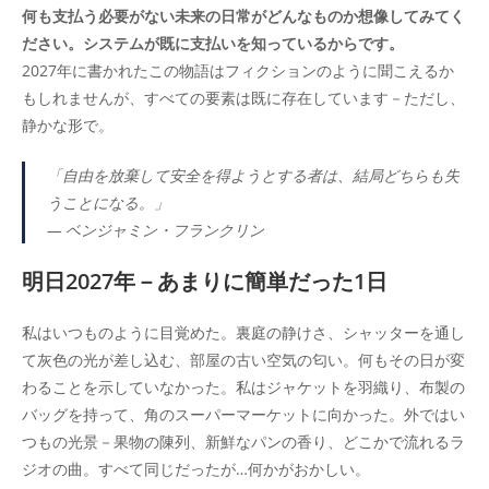
何も支払う必要がない未来の日常がどんなものか想像してみてく
ださい。システムが既に支払いを知っているからです。
2027年に書かれたこの物語はフィクションのように聞こえるか
もしれませんが、すべての要素は既に存在しています－ただし、
静かな形で。
「自由を放棄して安全を得ようとする者は、結局どちらも失
うことになる。」
—
ベンジャミン・フランクリン
明日2027年－あまりに簡単だった1日
私はいつものように目覚めた。裏庭の静けさ、シャッターを通し
て灰色の光が差し込む、部屋の古い空気の匂い。何もその日が変
わることを示していなかった。私はジャケットを羽織り、布製の
バッグを持って、角のスーパーマーケットに向かった。外ではい
つもの光景－果物の陳列、新鮮なパンの香り、どこかで流れるラ
ジオの曲。すべて同じだったが…何かがおかしい。