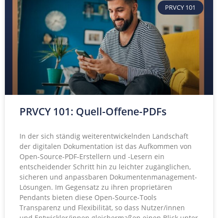
PRVCY 101
PRVCY 101: Quell-Offene-PDFs
In der sich ständig weiterentwickelnden Landschaft
der digitalen Dokumentation ist das Aufkommen von
Open-Source-PDF-Erstellern und -Lesern ein
entscheidender Schritt hin zu leichter zugänglichen,
sicheren und anpassbaren Dokumentenmanagement-
Lösungen. Im Gegensatz zu ihren proprietären
Pendants bieten diese Open-Source-Tools
Transparenz und Flexibilität, so dass Nutzer/innen
und Entwickler/innen gleichermaßen einen Blick unter