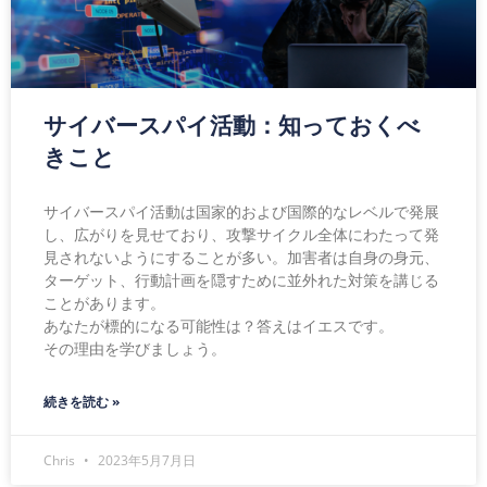
サイバースパイ活動：知っておくべ
きこと
サイバースパイ活動は国家的および国際的なレベルで発展
し、広がりを見せており、攻撃サイクル全体にわたって発
見されないようにすることが多い。加害者は自身の身元、
ターゲット、行動計画を隠すために並外れた対策を講じる
ことがあります。
あなたが標的になる可能性は？答えはイエスです。
その理由を学びましょう。
続きを読む »
Chris
2023年5月7月日