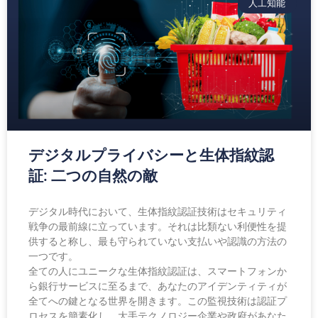
人工知能
デジタルプライバシーと生体指紋認
証: 二つの自然の敵
デジタル時代において、生体指紋認証技術はセキュリティ
戦争の最前線に立っています。それは比類ない利便性を提
供すると称し、最も守られていない支払いや認識の方法の
一つです。
全ての人にユニークな生体指紋認証は、スマートフォンか
ら銀行サービスに至るまで、あなたのアイデンティティが
全てへの鍵となる世界を開きます。この監視技術は認証プ
ロセスを簡素化し、大手テクノロジー企業や政府があなた