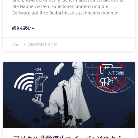
die Haube werfen, Funktionen ändern und die
Software auf ihre Bedürfnisse zuschneiden können.
続きを読む »
Chris
2024年29月3月日
人工知能