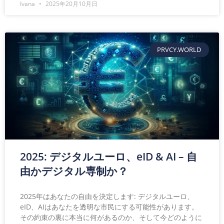
Ivana
2025年20月10月日
PRVCY.WORLD
2025: デジタルユーロ、eID & AI – 自
由かデジタル専制か？
2025年はあなたの自由を決定します: デジタルユーロ、
eID、AIはあなたを透明な市民にする可能性があります。
その約束の裏に本当に何があるのか、そして今どのように