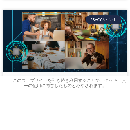
PRVCYのヒント
このウェブサイトを引き続き利用することで、クッキ
成功への鍵：企業におけるサイバーセ
ーの使用に同意したものとみなされます。
キュリティ
なぜサイバー犯罪者は企業への攻撃に焦点を当てるのか？
答えは簡単です: 企業はより多くの攻撃対象と、奪うこと
のできる多くのお金を提供するからです。