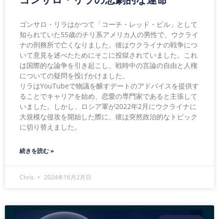
ゴンサロ・リラはかつて「コーチ・レッド・ピル」として
知られていた55歳のチリ系アメリカ人の男性で、ウクライ
ナの刑務所で亡くなりました。彼はウクライナの戦争につ
いて意見を述べたためにそこに投獄されていました。これ
は国際的な論争を引き起こし、戦時中の言論の自由と人権
についての疑問を投げかけました。
リラはYouTubeで物議を醸すデートのアドバイスを提供す
ることでキャリアを始め、恋愛の専門家であると主張して
いました。しかし、ロシア軍が2022年2月にウクライナに
大規模な侵攻を開始した際に、彼は突然政治的なトピック
に切り替えました。
続きを読む »
Chris
2024年16月2月日