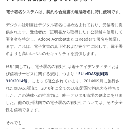
電子署名システムは、契約や合意書の遠隔署名に特に便利です。
デジタル証明書はデジタル署名に埋め込まれており、受信者に提
供されます。受信者は（証明書から取得した）公開鍵を使用して
署名者を特定し、Adobe AcrobatまたはReaderで署名を検証し
ます。これは、電子文書の真正性および完全性に関して、電子署
名よりも高いレベルのセキュリティを提供します。
EUに関しては、電子署名の有効性は電子アイデンティティおよ
び信頼サービスに関する規則、つまり「
EU eIDAS規則第
910/2014号
」によって確立されています。2014年9月に施行さ
れたeIDAS規則は、2018年に全てのEU加盟国で拘束力を持ちま
した。この法律への推進力は、統一デジタル市場の創出にありま
した。他の欧州諸国での電子署名の有効性については、その安全
性を信頼できます。
それでも、