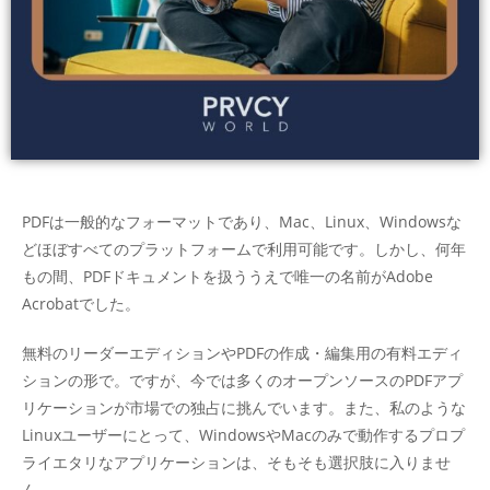
PDFは一般的なフォーマットであり、Mac、Linux、Windowsな
どほぼすべてのプラットフォームで利用可能です。しかし、何年
もの間、PDFドキュメントを扱ううえで唯一の名前がAdobe
Acrobatでした。
無料のリーダーエディションやPDFの作成・編集用の有料エディ
ションの形で。ですが、今では多くのオープンソースのPDFアプ
リケーションが市場での独占に挑んでいます。また、私のような
Linuxユーザーにとって、WindowsやMacのみで動作するプロプ
ライエタリなアプリケーションは、そもそも選択肢に入りませ
ん。