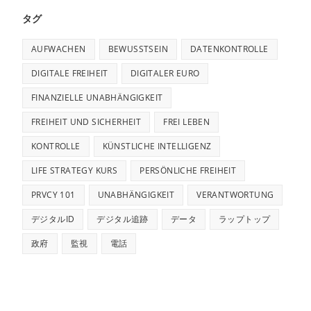
タグ
AUFWACHEN
BEWUSSTSEIN
DATENKONTROLLE
DIGITALE FREIHEIT
DIGITALER EURO
FINANZIELLE UNABHÄNGIGKEIT
FREIHEIT UND SICHERHEIT
FREI LEBEN
KONTROLLE
KÜNSTLICHE INTELLIGENZ
LIFE STRATEGY KURS
PERSÖNLICHE FREIHEIT
PRVCY 101
UNABHÄNGIGKEIT
VERANTWORTUNG
デジタルID
デジタル追跡
データ
ラップトップ
政府
監視
電話