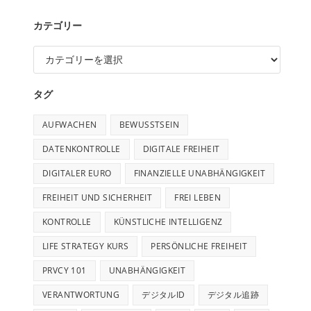
カテゴリー
タグ
AUFWACHEN
BEWUSSTSEIN
DATENKONTROLLE
DIGITALE FREIHEIT
DIGITALER EURO
FINANZIELLE UNABHÄNGIGKEIT
FREIHEIT UND SICHERHEIT
FREI LEBEN
KONTROLLE
KÜNSTLICHE INTELLIGENZ
LIFE STRATEGY KURS
PERSÖNLICHE FREIHEIT
PRVCY 101
UNABHÄNGIGKEIT
VERANTWORTUNG
デジタルID
デジタル追跡