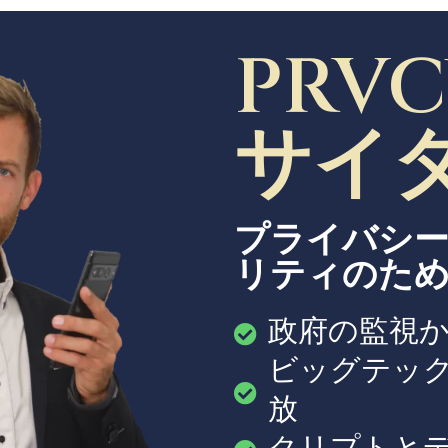
PRV
サイ
プライバシ
リティのた
政府の監視
ビッグテッ
放