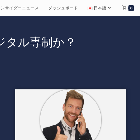
インサイダーニュース
ダッシュボード
日本語
0
由かデジタル専制か？