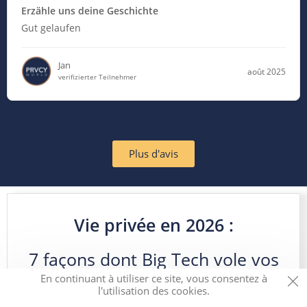
Erzähle uns deine Geschichte
Gut gelaufen
Jan
août 2025
verifizierter Teilnehmer
Plus d'avis
Vie privée en 2026 :
7 façons dont Big Tech vole vos
données en ce moment, et
En continuant à utiliser ce site, vous consentez à
l'utilisation des cookies.
comment vous pouvez l’arrêter en