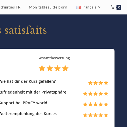
d’initiés FR
Mon tableau de bord
Français
0
satisfaits
Gesamtbewertung
Wie hat dir der Kurs gefallen?
Zufriedenheit mit der Privatsphäre
Support bei PRVCY.world
Weiterempfehlung des Kurses