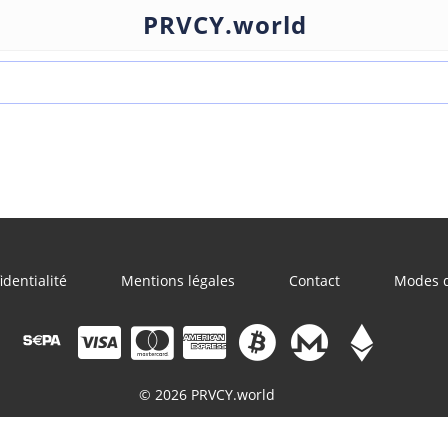
PRVCY.world
identialité
Mentions légales
Contact
Modes 
© 2026 PRVCY.world