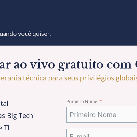
quando você quiser.
r ao vivo gratuito com 
erania técnica para seus privilégios globai
tal
Primeiro Nome
as Big Tech
e TI