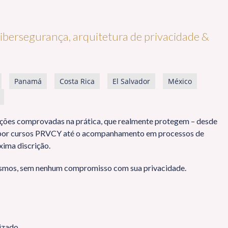
ibersegurança, arquitetura de privacidade &
Panamá
Costa Rica
El Salvador
México
uções comprovadas na prática, que realmente protegem – desde
o por cursos PRVCY até o acompanhamento em processos de
xima discrição.
smos, sem nenhum compromisso com sua privacidade.
izado