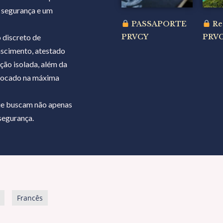
 segurança e um
PASSAPORTE
Re
 discreto de
PRVCY
PRVC
ascimento, atestado
ção isolada, além da
é focado na máxima
que buscam não apenas
segurança.
Francês