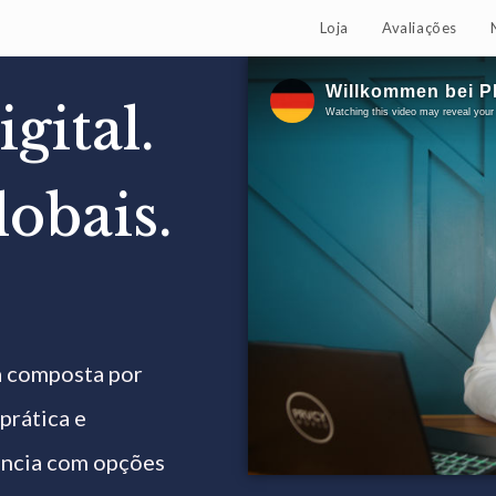
Loja
Avaliações
gital.
lobais.
a composta por
prática e
ência com opções