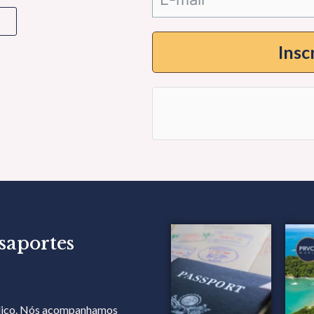
Insc
saportes
ídico. Nós acompanhamos