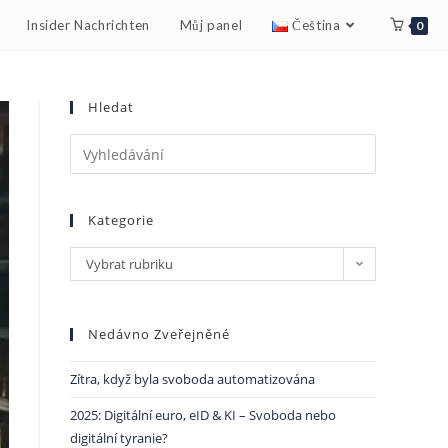
Insider Nachrichten
Můj panel
Čeština
0
Hledat
Kategorie
Vybrat rubriku
Nedávno Zveřejněné
Zítra, když byla svoboda automatizována
2025: Digitální euro, eID & KI – Svoboda nebo
digitální tyranie?