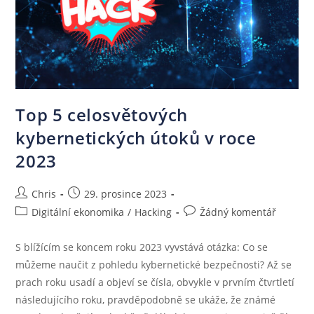
Top 5 celosvětových
kybernetických útoků v roce
2023
Chris
29. prosince 2023
Digitální ekonomika
/
Hacking
Žádný komentář
S blížícím se koncem roku 2023 vyvstává otázka: Co se
můžeme naučit z pohledu kybernetické bezpečnosti? Až se
prach roku usadí a objeví se čísla, obvykle v prvním čtvrtletí
následujícího roku, pravděpodobně se ukáže, že známé