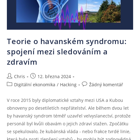
Teorie o havanském syndromu:
spojení mezi sledováním a
zdravím
Chris
12. března 2024
Digitální ekonomika
/
Hacking
Žádný komentář
V roce 2015 byly diplomatické vztahy mezi USA a Kubou
obnoveny po desetiletích nepřátelství. Ale během dvou let
by havanský syndrom téměř uzavřel velvyslanectví, protože
personál byl kvůli obavám o jejich zdraví stažen. Zpočátku
se spekulovalo, že kubánská vláda - nebo frakce tvrdé linie,
která byla proti zlepšení vztahů - by mohla být zodpovědná