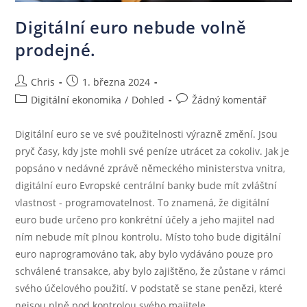
Digitální euro nebude volně
prodejné.
Chris
1. března 2024
Digitální ekonomika
/
Dohled
Žádný komentář
Digitální euro se ve své použitelnosti výrazně změní. Jsou
pryč časy, kdy jste mohli své peníze utrácet za cokoliv. Jak je
popsáno v nedávné zprávě německého ministerstva vnitra,
digitální euro Evropské centrální banky bude mít zvláštní
vlastnost - programovatelnost. To znamená, že digitální
euro bude určeno pro konkrétní účely a jeho majitel nad
ním nebude mít plnou kontrolu. Místo toho bude digitální
euro naprogramováno tak, aby bylo vydáváno pouze pro
schválené transakce, aby bylo zajištěno, že zůstane v rámci
svého účelového použití. V podstatě se stane penězi, které
nejsou plně pod kontrolou svého majitele.