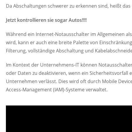
Da Abschaltungen schwerer zu erkennen sind, heißt das ni
Jetzt kontrollieren sie sogar Autos!!!!
Während ein Internet-Notausschalter im Allgemeinen als
wird, kann er auch eine breite Palette von Einschränkun
Filterung, vollständige Abschaltung und Kabelabschneid
Im Kontext der Unternehmens-IT können Notausschalte
oder Daten zu deaktivieren, wenn ein Sicherheitsvorfall 
Unternehmen verlässt. Dies wird oft durch Mobile Dev
Access-Management (IAM)-Systeme verwaltet.