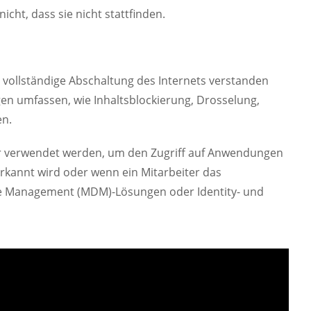
cht, dass sie nicht stattfinden.
 vollständige Abschaltung des Internets verstanden
gen umfassen, wie Inhaltsblockierung, Drosselung,
en.
r verwendet werden, um den Zugriff auf Anwendungen
erkannt wird oder wenn ein Mitarbeiter das
ice Management (MDM)-Lösungen oder Identity- und