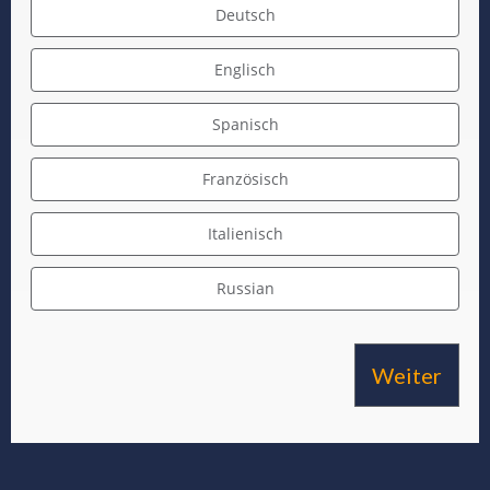
a
Deutsch
t
e
Englisch
s
+
Spanisch
1
Französisch
Italienisch
Russian
Weiter