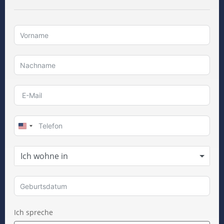
U
n
i
Ich wohne in
t
e
d
S
Ich spreche
t