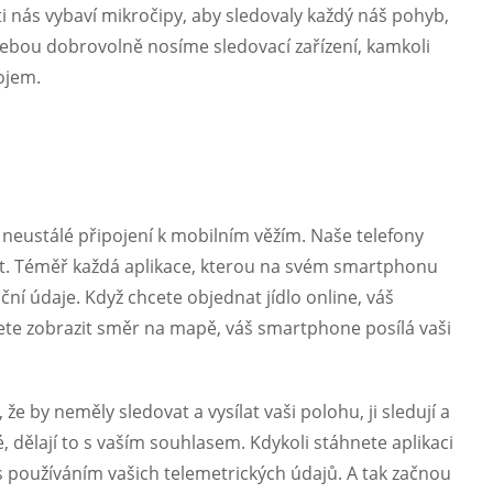
sti nás vybaví mikročipy, aby sledovaly každý náš pohyb,
s sebou dobrovolně nosíme sledovací zařízení, kamkoli
ojem.
 neustálé připojení k mobilním věžím. Naše telefony
zpět. Téměř každá aplikace, kterou na svém smartphonu
ní údaje. Když chcete objednat jídlo online, váš
cete zobrazit směr na mapě, váš smartphone posílá vaši
, že by neměly sledovat a vysílat vaši polohu, ji sledují a
é, dělají to s vaším souhlasem. Kdykoli stáhnete aplikaci
s používáním vašich telemetrických údajů. A tak začnou