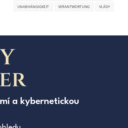
UNABHÄNGIGKEIT
VERANTWORTUNG
VLÁDY
Y
der
omí a kybernetickou
ohledu