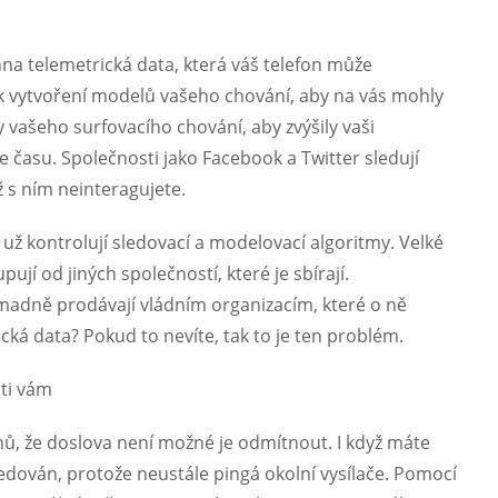
hna telemetrická data, která váš telefon může
 k vytvoření modelů vašeho chování, aby na vás mohly
y vašeho surfovacího chování, aby zvýšily vaši
ce času. Společnosti jako Facebook a Twitter sledují
ž s ním neinteragujete.
už kontrolují sledovací a modelovací algoritmy. Velké
ují od jiných společností, které je sbírají.
omadně prodávají vládním organizacím, které o ně
cká data? Pokud to nevíte, tak to je ten problém.
oti vám
nů, že doslova není možné je odmítnout. I když máte
sledován, protože neustále pingá okolní vysílače. Pomocí