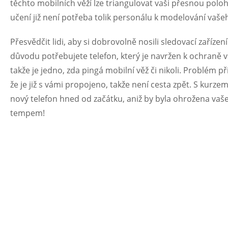
těchto mobilních věží lze triangulovat vaši přesnou polo
učení již není potřeba tolik personálu k modelování vaš
Přesvědčit lidi, aby si dobrovolně nosili sledovací zaříz
důvodu potřebujete telefon, který je navržen k ochraně vá
takže je jedno, zda pingá mobilní věž či nikoli. Problém při
že je již s vámi propojeno, takže není cesta zpět. S kur
nový telefon hned od začátku, aniž by byla ohrožena vaše
tempem!