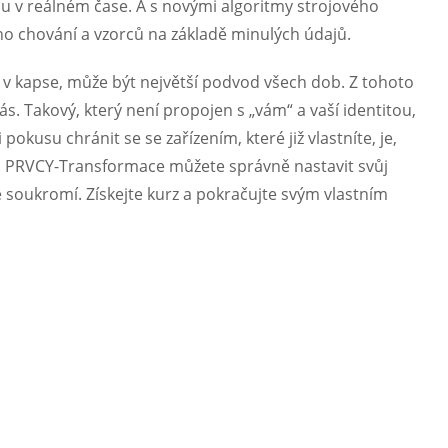
hu v reálném čase. A s novými algoritmy strojového
eho chování a vzorců na základě minulých údajů.
ení v kapse, může být největší podvod všech dob. Z tohoto
s. Takový, který není propojen s „vám“ a vaší identitou,
 pokusu chránit se se zařízením, které již vlastníte, je,
zem PRVCY-Transformace můžete správně nastavit svůj
 soukromí. Získejte kurz a pokračujte svým vlastním