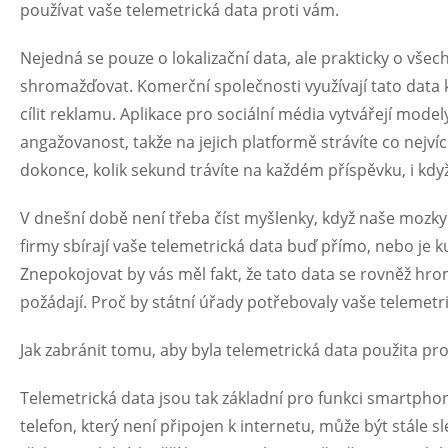
používat vaše telemetrická data proti vám.
Nejedná se pouze o lokalizační data, ale prakticky o všec
shromažďovat. Komerční společnosti využívají tato data
cílit reklamu. Aplikace pro sociální média vytvářejí model
angažovanost, takže na jejich platformě strávíte co nejví
dokonce, kolik sekund trávíte na každém příspěvku, i kdy
V dnešní době není třeba číst myšlenky, když naše mozky 
firmy sbírají vaše telemetrická data buď přímo, nebo je kup
Znepokojovat by vás měl fakt, že tato data se rovněž hr
požádají. Proč by státní úřady potřebovaly vaše telemetri
Jak zabránit tomu, aby byla telemetrická data použita pr
Telemetrická data jsou tak základní pro funkci smartpho
telefon, který není připojen k internetu, může být stále 