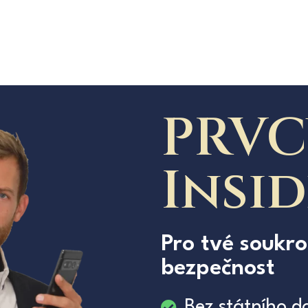
PRVC
Insi
Pro tvé soukr
bezpečnost
Bez státního d