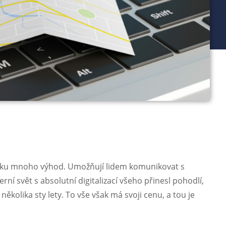
ověku mnoho výhod. Umožňují lidem komunikovat s
ní svět s absolutní digitalizací všeho přinesl pohodlí,
kolika sty lety. To vše však má svoji cenu, a tou je