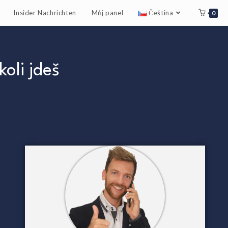
Insider Nachrichten
Můj panel
Čeština
0
oli jdeš