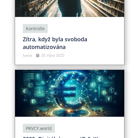
Kontrolle
Zítra, když byla svoboda
automatizována
Ivana
20. října 2025
PRVCY.world