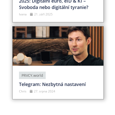
2025: Digitální euro, eID & KI –
Svoboda nebo digitální tyranie?
Ivana
21. září 2025
PRVCY.world
Telegram: Nezbytná nastavení
Chris
27. srpna 2024