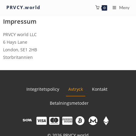
PRVCY.world
Meny
0
Impressum
PRVCY world LLC
6 Hays Lane
London, SE1 2HB
Storbritannien
Integritetspolicy
Avtryck
Kontakt
Betalningsmetoder
© 2026 PRVCY.world