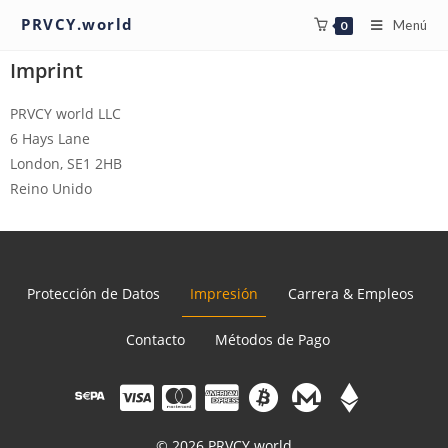
PRVCY.world
Menú
0
Imprint
PRVCY world LLC
6 Hays Lane
London, SE1 2HB
Reino Unido
Protección de Datos
Impresión
Carrera & Empleos
Contacto
Métodos de Pago
© 2026 PRVCY.world