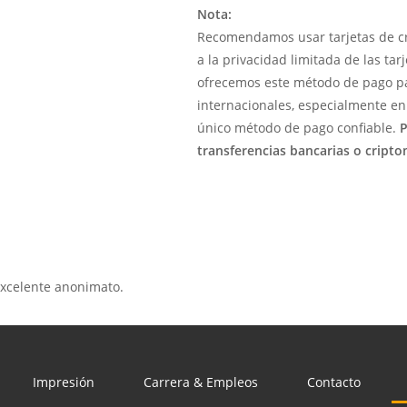
Nota:
Recomendamos usar tarjetas de cr
a la privacidad limitada de las ta
ofrecemos este método de pago par
internacionales, especialmente en
único método de pago confiable.
P
transferencias bancarias o cript
excelente anonimato.
Impresión
Carrera & Empleos
Contacto