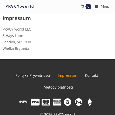
PRVCY.world
Menu
0
Impressum
PRVCY world LLC
6 Hays Lane
Londyn, SE1 2HB
Wielka Brytania
Polityka Prywatności
Impressum
Kontakt
Metody płatności
© 2026 PRVCY.world