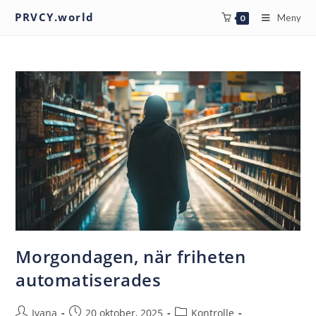
PRVCY.world
Meny
0
Morgondagen, när friheten
automatiserades
Ivana
20 oktober, 2025
Kontrolle