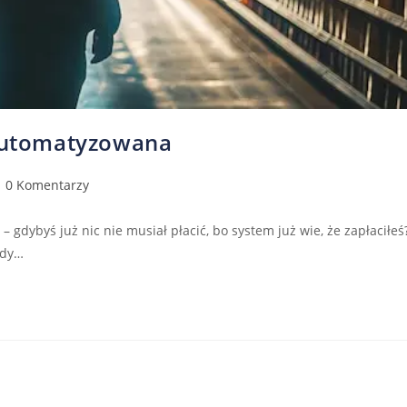
zautomatyzowana
0 Komentarzy
– gdybyś już nic nie musiał płacić, bo system już wie, że zapłaciłeś
żdy…