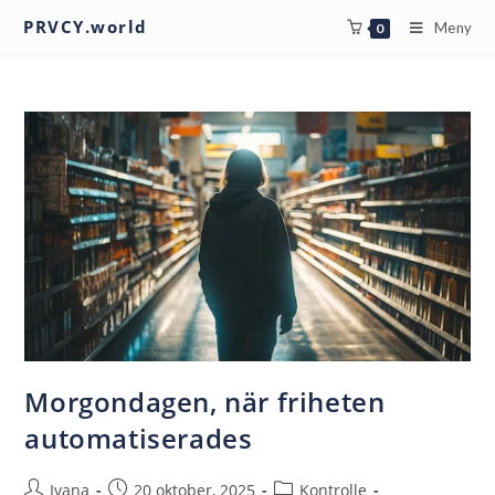
PRVCY.world
Meny
0
Morgondagen, när friheten
automatiserades
Ivana
20 oktober, 2025
Kontrolle