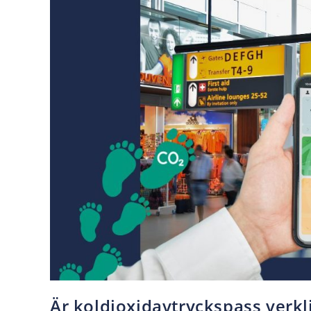
Är koldioxidavtryckspass verkl