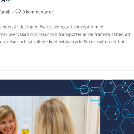
Familj
0 kommentarer
ssioner, är det ingen överraskning att konceptet med
 mer övervakad och resor och transporter är de främsta sätten att
lla rörelser och så kallade koldioxidavtryck för resesyften ett hot.