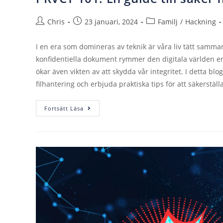
Chris
23 januari, 2024
Familj
/
Hackning
I en era som domineras av teknik är våra liv tätt sammanf
konfidentiella dokument rymmer den digitala världen en 
ökar även vikten av att skydda vår integritet. I detta blo
filhantering och erbjuda praktiska tips för att säkerställ
Fortsätt Läsa