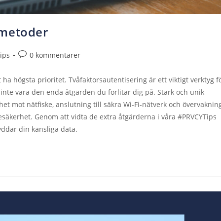
smetoder
ips
0 kommentarer
 ha högsta prioritet. Tvåfaktorsautentisering är ett viktigt verktyg f
inte vara den enda åtgärden du förlitar dig på. Stark och unik
t mot nätfiske, anslutning till säkra Wi-Fi-nätverk och övervaknin
linesäkerhet. Genom att vidta de extra åtgärderna i våra #PRVCYTips
ddar din känsliga data.