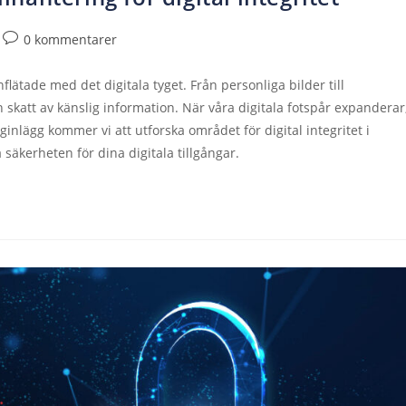
0 kommentarer
lätade med det digitala tyget. Från personliga bilder till
skatt av känslig information. När våra digitala fotspår expanderar
gginlägg kommer vi att utforska området för digital integritet i
a säkerheten för dina digitala tillgångar.