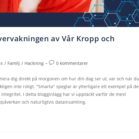
ervakningen av Vår Kropp och
ns
/
Familj
/
Hackning
0 kommentarer
ormera dig direkt på morgonen om hur din dag ser ut, var och när d
kligen inte roligt. "Smarta" speglar är ytterligare ett exempel på d
ntegritet. I detta blogginlägg har vi upptäckt varför de mest
epåverkan och naturligtvis datainsamling.