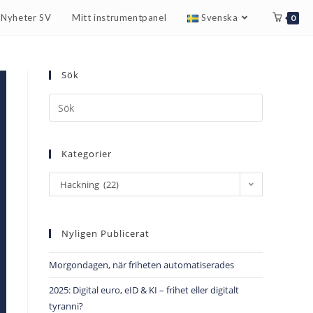
r Nyheter SV
Mitt instrumentpanel
Svenska
0
Sök
Kategorier
Hackning (22)
Nyligen Publicerat
Morgondagen, när friheten automatiserades
2025: Digital euro, eID & KI – frihet eller digitalt
tyranni?