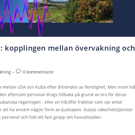
: kopplingen mellan övervakning oc
kning
0 kommentarer
 mellan USA och Kuba efter årtionden av fientlighet. Men inom tv
n eftersom personal drogs tillbaka på grund av oro för deras
kubanska regeringen - eller en hårdför fraktion som var emot
er att ha använt någon form av ljudvapen. Kubas säkerhetstjänster
sk personal och höll ett fast grepp om huvudstaden.