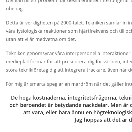
Det kan bli ett problem när dessa enheter inte fungerar elle
obehag.
Detta är verkligheten på 2000-talet. Tekniken samlar in
våra fysiologiska reaktioner som hjärtfrekvens och till o
utan att vi är medvetna om det.
Tekniken genomsyrar våra interpersonella interaktioner 
medieplattformar för att presentera dig för världen, int
stora teknikföretag dig att integrera trackare, även när d
För mig är smarta speglar en mardröm när det gäller integr
De höga kostnaderna, integritetsfrågorna, tek
och beroendet är betydande nackdelar. Men är d
att vara, eller bara ännu en högteknologisk
Jag hoppas att det är d