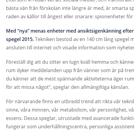
bästa vän från förskolan inte längre är med, är smarta sp
raden av källor till ångest eller snarare: spionenheter f
Med “nya” menas enheter med ansiktsigenkänning efter
spegel 2015.
Tekniken bestod av en 140 cm lång spegel 
ansluten till internet och visade information som nyheter
Föreställ dig att du sitter en lugn kväll hemma och känner
rum dyker meddelanden upp från vänner som är på tren
du känner att de mest spännande aktiviteterna äger ru
för att missa något”, speglar den allmängiltiga känslan.
För närvarande finns en utbredd trend att rikta vår tekn
sinne, våra minnen, vår metabolism, vår personlighet, v
essens. Dessa speglar, utrustade med avancerade funkt
fungerar som underhållningscentra, personliga assistent