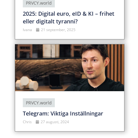
PRVCY.world
2025: Digital euro, eID & KI – frihet
eller digitalt tyranni?
Ivana
21 september, 2025
PRVCY.world
Telegram: Viktiga Inställningar
Chris
27 augusti, 2024