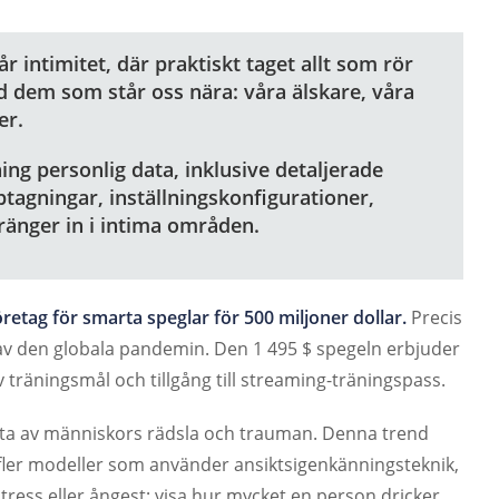
r intimitet, där praktiskt taget allt som rör
d dem som står oss nära: våra älskare, våra
er.
ing personlig data, inklusive detaljerade
ptagningar, inställningskonfigurationer,
ränger in i intima områden.
etag för smarta speglar för 500 miljoner dollar.
Precis
s av den globala pandemin. Den 1 495 $ spegeln erbjuder
v träningsmål och tillgång till streaming-träningspass.
ytta av människors rädsla och trauman. Denna trend
 fler modeller som använder ansiktsigenkänningsteknik,
tress eller ångest; visa hur mycket en person dricker