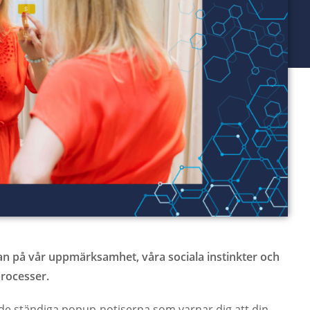
an på vår uppmärksamhet, våra sociala instinkter och
processer.
t de ständiga popup-notiserna som varnar dig att din