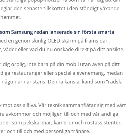
eglar den senaste tillskottet i den ständigt växande
ör hemmet.
som Samsung redan lanserade sin första smarta
med en genomskinlig OLED-skärm på framsidan,
, väder eller vad du nu önskade direkt på ditt ansikte.
 dig orolig, inte bara på din mobil utan även på ditt
diga restauranger eller speciella evenemang, medan
m någon annanstans. Denna känsla, känd som “rädsla
ik mot oss själva. Vår teknik sammanflätar sig med vårt
åra avkommor och möjligen till och med vår andliga
ioner som pekskärmar, kameror och röstassistenter,
er och till och med personliga tränare.