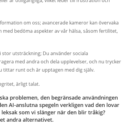
r är otillgängliga, vilket leder till frustration och
 information om oss; avancerade kameror kan övervaka
ch med bedöma aspekter av vår hälsa, såsom fertilitet,
i stor utsträckning; Du använder sociala
eragera med andra och dela upplevelser, och nu trycker
u tittar runt och är upptagen med dig själv.
itet, ärligt talat.
niska problemen, den begränsade användningen
en AI-anslutna spegeln verkligen vad den lovar
 leksak som vi slänger när den blir tråkig?
et andra alternativet.