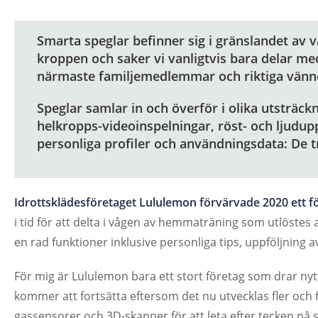
Smarta speglar befinner sig i gränslandet av vå
kroppen och saker vi vanligtvis bara delar me
närmaste familjemedlemmar och riktiga vänn
Speglar samlar in och överför i olika utsträckn
helkropps-videoinspelningar, röst- och ljudup
personliga profiler och användningsdata: De t
Idrottsklädesföretaget Lululemon förvärvade 2020 ett för
i tid för att delta i vågen av hemmaträning som utlöste
en rad funktioner inklusive personliga tips, uppföljning a
För mig är Lululemon bara ett stort företag som drar n
kommer att fortsätta eftersom det nu utvecklas fler och
gassensorer och 3D-skanner för att leta efter tecken på s