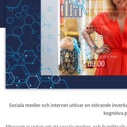
Sociala medier och internet utövar en störande inverk
kognitiva 
Eftersom vi redan vet att sociala medier, och framförall