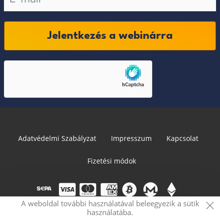
Jelentkezés a webinárra
Adatvédelmi Szabályzat
Impresszum
Kapcsolat
Fizetési módok
A weboldal további használatával beleegyezik a sütik
használatába.
© 2026 PRVCY.world