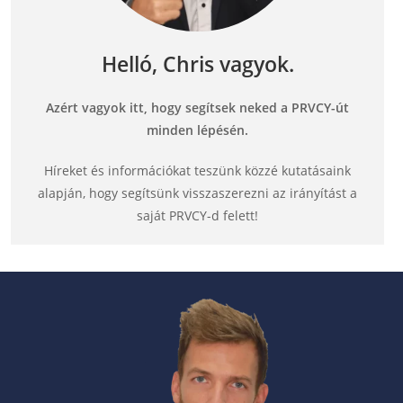
Helló, Chris vagyok.
Azért vagyok itt, hogy segítsek neked a PRVCY-út
minden lépésén.
Híreket és információkat teszünk közzé kutatásaink
alapján, hogy segítsünk visszaszerezni az irányítást a
saját PRVCY-d felett!