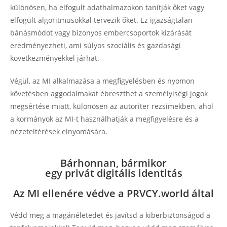
különösen, ha elfogult adathalmazokon tanítják őket vagy
elfogult algoritmusokkal tervezik őket. Ez igazságtalan
bánásmódot vagy bizonyos embercsoportok kizárását
eredményezheti, ami súlyos szociális és gazdasági
következményekkel járhat.
Végül, az MI alkalmazása a megfigyelésben és nyomon
követésben aggodalmakat ébreszthet a személyiségi jogok
megsértése miatt, különösen az autoriter rezsimekben, ahol
a kormányok az MI-t használhatják a megfigyelésre és a
nézeteltérések elnyomására.
Bárhonnan, bármikor
egy privát digitális identitás
Az MI ellenére védve a PRVCY.world által
Védd meg a magánéletedet és javítsd a kiberbiztonságod a