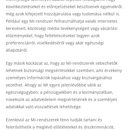
következtetéseket és előrejelzéseket készítsenek egyénekről,
még azok kifejezett hozzájárulása vagy tudomása nélkül is.
Például egy MI-rendszer felhasználhatja valaki internetes
kereséseit, közösségi média tevékenységeit vagy vásárlási
előzményeket, hogy feltételezéseket tegyen azok
preferenciáiról, viselkedéséről vagy akár egészségi
állapotáról.
Egy másik kockázat az, hogy az MI-rendszerek sebezhetők
lehetnek biztonsági megsértésekkel szemben, ami érzékeny
személyes információk lopásához vagy kiszivárgásához
vezethet. Ahogy az MI egyre jelenlévőbbé válik az
egészségügyben, a pénzügyekben és a kormányzatban,
növekszik az adatvédelem megsértésének és a személyes
adatokkal való visszaélések lehetősége.
Ezenkívül az MI-rendszerek fenn tudják tartani és
felerősíthetik a meglévő előítéleteket és diszkriminációt,