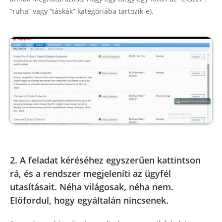
“ruha” vagy “táskák” kategóriába tartozik-e).
2. A feladat kéréséhez egyszerűen kattintson
rá, és a rendszer megjeleníti az ügyfél
utasításait. Néha világosak, néha nem.
Előfordul, hogy egyáltalán nincsenek.