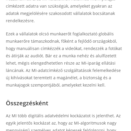
címkézett adatra van szükségük, amelyeket gyakran az
adatok megjelölésére szakosodott vállalatok bocsátanak
rendelkezésre.
Ezek a vállalatok olcsó munkaerőt foglalkoztató globális
munkaerőre támaszkodnak, főként a fejlődő országokból,
hogy manuálisan címkézzék a videókat, rendezzék a fotókat
és átírják az audiót. Bár ez a munka nehéz és alulfizetett
lehet, mégis elengedhetetlen része az MI-iparág ellátási
láncának. Az MI-adatcímkéző szolgáltatások felemelkedése
új kihívásokat teremtett a magánélet, a biztonság és a
munkajogok szempontjából, amelyeket kezelni kell.
Összegzésként
Az MI több digitális adatvédelmi kockázatot is jelenthet. Az
egyik jelentős kockázat az, hogy az MI-algoritmusok nagy
mennyiségű személyes adatot képesek feldolgozni, hogy