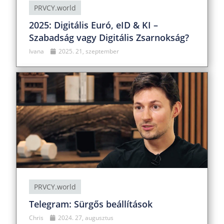
PRVCY.world
2025: Digitális Euró, eID & KI –
Szabadság vagy Digitális Zsarnokság?
Ivana
2025. 21, szeptember
PRVCY.world
Telegram: Sürgős beállítások
Chris
2024. 27, augusztus