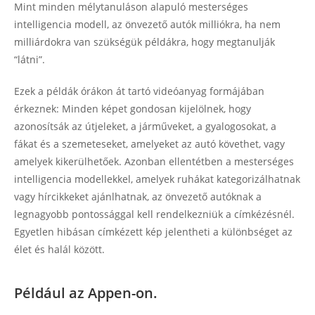
Mint minden mélytanuláson alapuló mesterséges
intelligencia modell, az önvezető autók milliókra, ha nem
milliárdokra van szükségük példákra, hogy megtanulják
“látni”.
Ezek a példák órákon át tartó videóanyag formájában
érkeznek: Minden képet gondosan kijelölnek, hogy
azonosítsák az útjeleket, a járműveket, a gyalogosokat, a
fákat és a szemeteseket, amelyeket az autó követhet, vagy
amelyek kikerülhetőek. Azonban ellentétben a mesterséges
intelligencia modellekkel, amelyek ruhákat kategorizálhatnak
vagy hírcikkeket ajánlhatnak, az önvezető autóknak a
legnagyobb pontossággal kell rendelkezniük a címkézésnél.
Egyetlen hibásan címkézett kép jelentheti a különbséget az
élet és halál között.
Például az Appen-on.