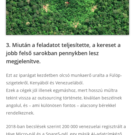
3. Miután a feladatot teljesítette, a kereset a
jobb felső sarokban pennykben lesz
megjelenítve.
Ezt az iparágat kezdetben olcsó munkaerő uralta a Fülöp-
szigetekről, Kenyából és Venezuelából.
Ezek a cégek jól illenek egymáshoz, mert hosszú múltra
tekint vissza az outsourcing története, kiválóan beszélnek
angolul, és – ami különösen fontos – alacsony bérekkel
rendelkeznek.
2018-ban becslések szerint 200 000 venezuelai regisztrált a
Hive Micro-nál és a Spare5-nél, egy másik AI-adatcímkéző