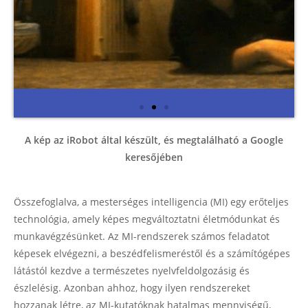
A kép az iRobot által készült, és megtalálható a Google
keresőjében
Összefoglalva, a mesterséges intelligencia (MI) egy erőteljes
technológia, amely képes megváltoztatni életmódunkat és
munkavégzésünket. Az MI-rendszerek számos feladatot
képesek elvégezni, a beszédfelismeréstől és a számítógépes
látástól kezdve a természetes nyelvfeldolgozásig és
észlelésig. Azonban ahhoz, hogy ilyen rendszereket
hozzanak létre, az MI-kutatóknak hatalmas mennyiségű,