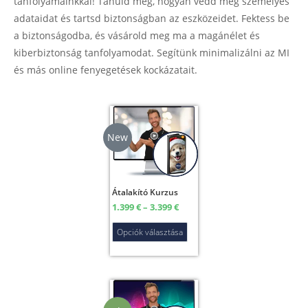
tanfolyamainkkal! Tanuld meg, hogyan védd meg személyes
adataidat és tartsd biztonságban az eszközeidet. Fektess be
a biztonságodba, és vásárold meg ma a magánélet és
kiberbiztonság tanfolyamodat. Segítünk minimalizálni az MI
és más online fenyegetések kockázatait.
New
Átalakító Kurzus
1.399
€
–
3.399
€
Opciók választása