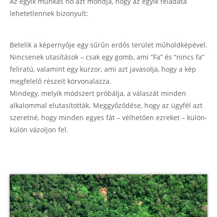
Az egyik munkás nő azt mondja, hogy az egyik feladata
lehetetlennek bizonyult:
Betelik a képernyője egy sűrűn erdős terület műholdképével.
Nincsenek utasítások – csak egy gomb, ami “Fa” és “nincs fa”
feliratú, valamint egy kurzor, ami azt javasolja, hogy a kép
megfelelő részeit körvonalazza.
Mindegy, melyik módszert próbálja, a válaszát minden
alkalommal elutasították. Meggyőződése, hogy az ügyfél azt
szeretné, hogy minden egyes fát – vélhetően ezreket – külön-
külön vázoljon fel.