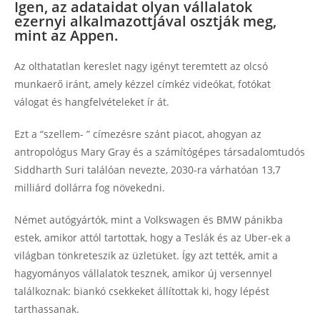
Igen, az adataidat olyan vállalatok
ezernyi alkalmazottjával osztják meg,
mint az Appen.
Az olthatatlan kereslet nagy igényt teremtett az olcsó
munkaerő iránt, amely kézzel címkéz videókat, fotókat
válogat és hangfelvételeket ír át.
Ezt a “szellem- ” címezésre szánt piacot, ahogyan az
antropológus Mary Gray és a számítógépes társadalomtudós
Siddharth Suri találóan nevezte, 2030-ra várhatóan 13,7
milliárd dollárra fog növekedni.
Német autógyártók, mint a Volkswagen és BMW pánikba
estek, amikor attól tartottak, hogy a Teslák és az Uber-ek a
világban tönkreteszik az üzletüket. Így azt tették, amit a
hagyományos vállalatok tesznek, amikor új versennyel
találkoznak: biankó csekkeket állítottak ki, hogy lépést
tarthassanak.