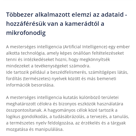
Többezer alkalmazott elemzi az adataid -
hozzáférésük van a kamerádtól a
mikrofonodig
A mesterséges intelligencia (Artificial Intelligence) egy ember
alkotta technológia, amely képes önállóan feltételezéseket
tenni és intézkedéseket hozni, hogy megkönnyítsék
mindezeket a tevékenységeket számodra.
Ide tartozik például a beszédfelismerés, számítógépes látás,
fordítás (természetes) nyelvek között és más bemeneti
információk besorolása.
A mesterséges intelligencia kutatás különböző területei
meghatározott célokra és bizonyos eszközök használatára
összpontosítanak. A hagyományos célok közé tartozik a
logikus gondolkodás, a tudásábrázolás, a tervezés, a tanulás,
a természetes nyelv feldolgozása, az érzékelés és a tárgyak
mozgatása és manipulálása.