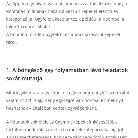
Az Appen egy olyan vállalat, amely azzal foglalkozik, hogy a
Roombas millióinak házairól készült képeket elemzi és
kategorizálja. Ügyfeleik közé tartozik például a Roomba, a
takarító robot vállalat.
A Roomba minden ügyfélről és annak lakásáról képeket
tárol.
1. A böngésző egy folyamatban lévő feladatok
sorát mutatja.
Mindegyik mutat egy címet és egy anonim ügyfél-azonosítót,
valamint azt, hogy hány egységre van bontva, és mennyit
hozhatnak – általában centek egységenként.
A feladatok sokfélék, az úgymint képek címkézésétől, a
tartalom moderálásán át, a termékek kategorizálásáig (pl.
annak meghatározása, hogy egy tárgy egy fotón az “ékszer”,