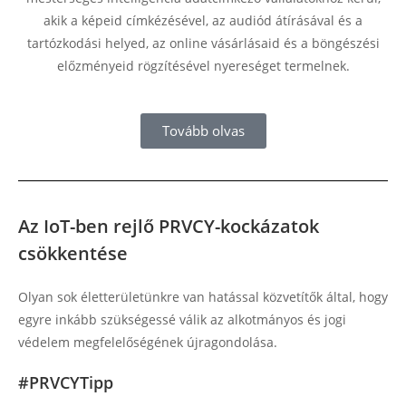
akik a képeid címkézésével, az audiód átírásával és a
tartózkodási helyed, az online vásárlásaid és a böngészési
előzményeid rögzítésével nyereséget termelnek.
Tovább olvas
Az IoT-ben rejlő PRVCY-kockázatok
csökkentése
Olyan sok életterületünkre van hatással közvetítők által, hogy
egyre inkább szükségessé válik az alkotmányos és jogi
védelem megfelelőségének újragondolása.
#PRVCYTipp