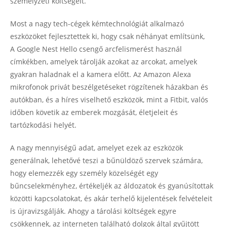
személyzeti költségeit.
Most a nagy tech-cégek kémtechnológiát alkalmazó
eszközöket fejlesztettek ki, hogy csak néhányat említsünk,
A Google Nest Hello csengő arcfelismerést használ
címkékben, amelyek tárolják azokat az arcokat, amelyek
gyakran haladnak el a kamera előtt. Az Amazon Alexa
mikrofonok privát beszélgetéseket rögzítenek házakban és
autókban, és a híres viselhető eszközök, mint a Fitbit, valós
időben követik az emberek mozgását, életjeleit és
tartózkodási helyét.
A nagy mennyiségű adat, amelyet ezek az eszközök
generálnak, lehetővé teszi a bűnüldöző szervek számára,
hogy elemezzék egy személy közelségét egy
bűncselekményhez, értékeljék az áldozatok és gyanúsítottak
közötti kapcsolatokat, és akár terhelő kijelentések felvételeit
is újravizsgálják. Ahogy a tárolási költségek egyre
csökkennek, az interneten található dolgok által gyűjtött