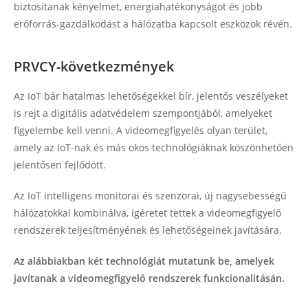
biztosítanak kényelmet, energiahatékonyságot és jobb
erőforrás-gazdálkodást a hálózatba kapcsolt eszközök révén.
PRVCY-következmények
Az IoT bár hatalmas lehetőségekkel bír, jelentős veszélyeket
is rejt a digitális adatvédelem szempontjából, amelyeket
figyelembe kell venni. A videomegfigyelés olyan terület,
amely az IoT-nak és más okos technológiáknak köszönhetően
jelentősen fejlődött.
Az IoT intelligens monitorai és szenzorai, új nagysebességű
hálózatokkal kombinálva, ígéretet tettek a videomegfigyelő
rendszerek teljesítményének és lehetőségeinek javítására.
Az alábbiakban két technológiát mutatunk be, amelyek
javítanak a videomegfigyelő rendszerek funkcionalitásán.