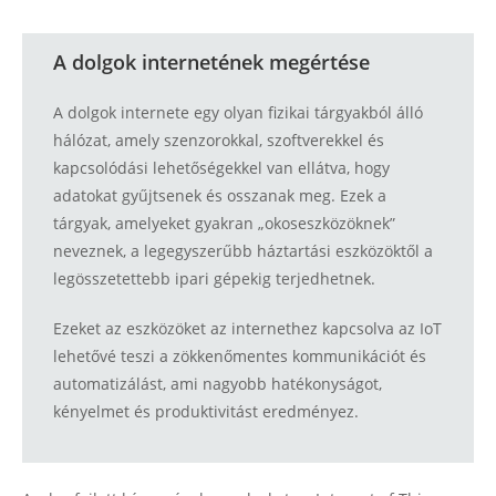
A dolgok internetének megértése
A dolgok internete egy olyan fizikai tárgyakból álló
hálózat, amely szenzorokkal, szoftverekkel és
kapcsolódási lehetőségekkel van ellátva, hogy
adatokat gyűjtsenek és osszanak meg. Ezek a
tárgyak, amelyeket gyakran „okoseszközöknek”
neveznek, a legegyszerűbb háztartási eszközöktől a
legösszetettebb ipari gépekig terjedhetnek.
Ezeket az eszközöket az internethez kapcsolva az IoT
lehetővé teszi a zökkenőmentes kommunikációt és
automatizálást, ami nagyobb hatékonyságot,
kényelmet és produktivitást eredményez.