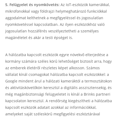
5. Felügyelet és nyomkövetés:
Az IoT-eszközök kamerákkal,
mikrofonokkal vagy földrajzi helymeghatározó funkciókkal
aggodalmat kelthetnek a megfigyeléssel és jogosulatlan
nyomkövetéssel kapcsolatban. Az ilyen eszközökhöz való
jogosulatlan hozzáférés veszélyeztetheti a személyes
magánéletet és akár a testi épséget is.
A hálózatba kapcsolt eszközök egyre növekvő elterjedése a
kormány számára széles körű lehetőséget biztosít arra, hogy
az emberek életéről részletes képet alkosson. Számos
vállalat kínál csomagokat hálózatba kapcsolt eszközökkel: a
Google mindent árul a hálózati kameráktól a termosztátokon
és aktivitáskövetőkön keresztül a digitális asszisztensekig, és
még magánbiztonsági felügyeletet is kínál a Brinks partneri
kapcsolaton keresztül. A rendőrség kiegészítheti a hálózatba
kapcsolt eszközök adatait azokkal az információkkal,
amelyeket saját széleskörű megfigyelési eszköztárával