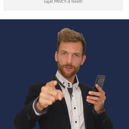
saját PRVCY-d felett!