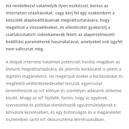
Ha rendelkezel valamelyik ilyen eszközzel, keress az
interneten utasításokat, vagy kérj fel egy szakembert a
készülék alapbeállításainak megváltoztatására, hogy
megelőzd a visszaéléseket, és ellenőrzést gyakorolj a
csatlakoztatott videokamerák felett az alapértelmezett
beállítási paraméterek használatával, amelyeket sok ügyfél
nem változtat meg.
A dolgok internete hatalmas potenciált hordoz magában az
életünk megváltoztatására, de jelentős kockázatot is jelent a
digitális magánéletre. Ha megértjük ezeket a kockázatokat és
megfelelő védőintézkedéseket tesszük, egyensúlyt
teremthetünk az IoT előnyei és személyes adataink védelme
között. Ahogy az IoT fejlődik, fontos, hogy az egyének,
szervezetek és politikai döntéshozók együttműködjenek e
kihívások kezelésében, és egy biztonságos és a magánéletet
tiszteletben tartó IoT-ökoszisztéma létrehozásában.