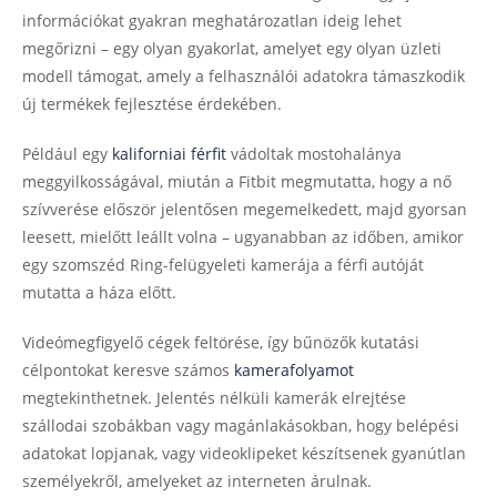
információkat gyakran meghatározatlan ideig lehet
megőrizni – egy olyan gyakorlat, amelyet egy olyan üzleti
modell támogat, amely a felhasználói adatokra támaszkodik
új termékek fejlesztése érdekében.
Például egy
kaliforniai férfit
vádoltak mostohalánya
meggyilkosságával, miután a Fitbit megmutatta, hogy a nő
szívverése először jelentősen megemelkedett, majd gyorsan
leesett, mielőtt leállt volna – ugyanabban az időben, amikor
egy szomszéd Ring-felügyeleti kamerája a férfi autóját
mutatta a háza előtt.
Videómegfigyelő cégek feltörése, így bűnözők kutatási
célpontokat keresve számos
kamerafolyamot
megtekinthetnek. Jelentés nélküli kamerák elrejtése
szállodai szobákban vagy magánlakásokban, hogy belépési
adatokat lopjanak, vagy videoklipeket készítsenek gyanútlan
személyekről, amelyeket az interneten árulnak.