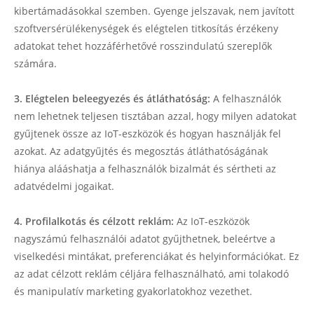
kibertámadásokkal szemben. Gyenge jelszavak, nem javított
szoftversérülékenységek és elégtelen titkosítás érzékeny
adatokat tehet hozzáférhetővé rosszindulatú szereplők
számára.
3. Elégtelen beleegyezés és átláthatóság:
A felhasználók
nem lehetnek teljesen tisztában azzal, hogy milyen adatokat
gyűjtenek össze az IoT-eszközök és hogyan használják fel
azokat. Az adatgyűjtés és megosztás átláthatóságának
hiánya alááshatja a felhasználók bizalmát és sértheti az
adatvédelmi jogaikat.
4. Profilalkotás és célzott reklám:
Az IoT-eszközök
nagyszámú felhasználói adatot gyűjthetnek, beleértve a
viselkedési mintákat, preferenciákat és helyinformációkat. Ez
az adat célzott reklám céljára felhasználható, ami tolakodó
és manipulatív marketing gyakorlatokhoz vezethet.