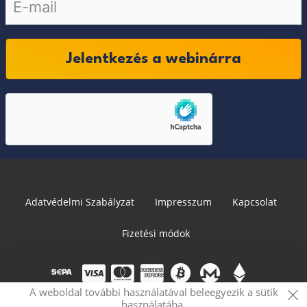
Jelentkezés a webinárra
Adatvédelmi Szabályzat
Impresszum
Kapcsolat
Fizetési módok
A weboldal további használatával beleegyezik a sütik
használatába.
© 2026 PRVCY.world