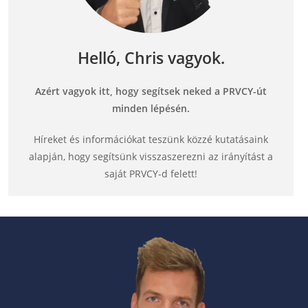
Helló, Chris vagyok.
Azért vagyok itt, hogy segítsek neked a PRVCY-út
minden lépésén.
Híreket és információkat teszünk közzé kutatásaink
alapján, hogy segítsünk visszaszerezni az irányítást a
saját PRVCY-d felett!