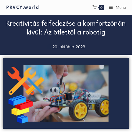
PRVCY.world
Menü
0
Kreativitás felfedezése a komfortzónán
kívül: Az ötlettől a robotig
20. október 2023