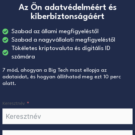
Az Ön adatvédelméért és
kiberbiztonságáért
Szabad az állami megfigyeléstől
Szabad a nagyvállalati megfigyeléstől
Tökéletes kriptovaluta és digitális ID
számára
7 mód, ahogyan a Big Tech most ellopja az
adataidat, és hogyan állíthatod meg ezt 10 perc
alatt.
Keresztnév