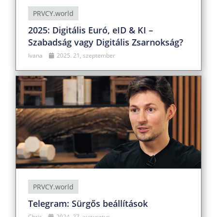
PRVCY.world
2025: Digitális Euró, eID & KI –
Szabadság vagy Digitális Zsarnokság?
Ivana
2025. 21, szeptember
PRVCY.world
Telegram: Sürgős beállítások
Chris
2024. 27, augusztus