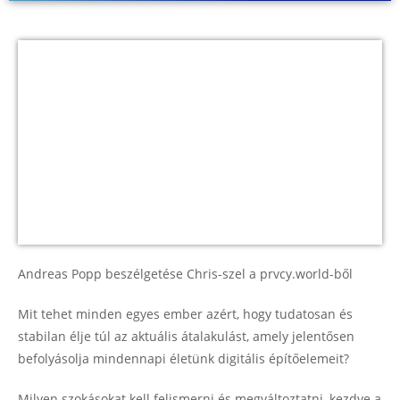
Andreas Popp beszélgetése Chris-szel a prvcy.world-ből
Mit tehet minden egyes ember azért, hogy tudatosan és
stabilan élje túl az aktuális átalakulást, amely jelentősen
befolyásolja mindennapi életünk digitális építőelemeit?
Milyen szokásokat kell felismerni és megváltoztatni, kezdve a