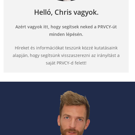
Helló, Chris vagyok.
Azért vagyok itt, hogy segítsek neked a PRVCY-út
minden lépésén.
Híreket és információkat teszünk közzé kutatásaink
alapján, hogy segítsünk visszaszerezni az irányítást a
saját PRVCY-d felett!