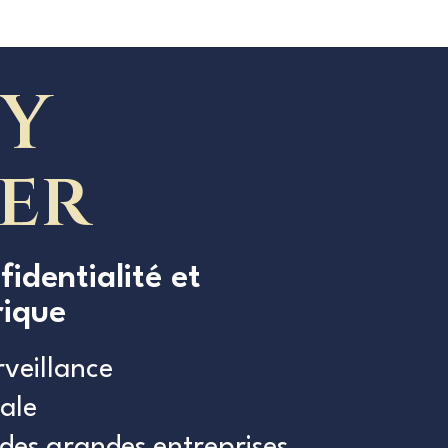
Y
der
fidentialité et
rique
rveillance
ale
 des grandes entreprises