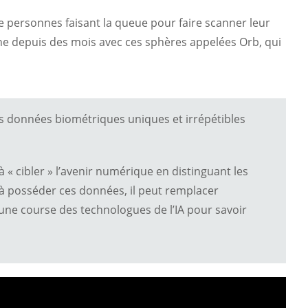
de personnes faisant la queue pour faire scanner leur
tine depuis des mois avec ces sphères appelées Orb, qui
es données biométriques uniques et irrépétibles
 « cibler » l’avenir numérique en distinguant les
 à posséder ces données, il peut remplacer
 une course des technologues de l’IA pour savoir