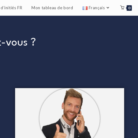
d’initiés FR
Mon tableau de bord
Français
0
ez-vous ?