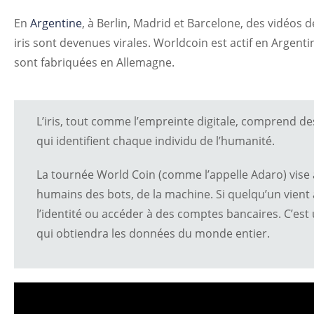
En
Argentine
, à Berlin, Madrid et Barcelone, des vidéos 
iris sont devenues virales. Worldcoin est actif en Argen
sont fabriquées en Allemagne.
L’iris, tout comme l’empreinte digitale, comprend d
qui identifient chaque individu de l’humanité.
La tournée World Coin (comme l’appelle Adaro) vise à
humains des bots, de la machine. Si quelqu’un vient
l’identité ou accéder à des comptes bancaires. C’est
qui obtiendra les données du monde entier.