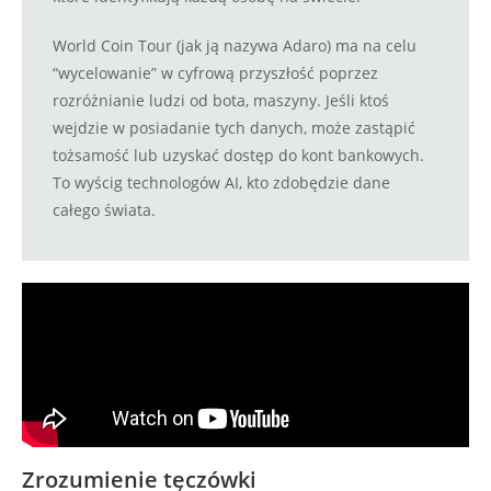
World Coin Tour (jak ją nazywa Adaro) ma na celu
“wycelowanie” w cyfrową przyszłość poprzez
rozróżnianie ludzi od bota, maszyny. Jeśli ktoś
wejdzie w posiadanie tych danych, może zastąpić
tożsamość lub uzyskać dostęp do kont bankowych.
To wyścig technologów AI, kto zdobędzie dane
całego świata.
Zrozumienie tęczówki