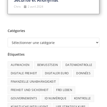
Sécurité et Anonymat
Chris
2 avril 2024
Catégories
Étiquettes
AUFWACHEN
BEWUSSTSEIN
DATENKONTROLLE
DIGITALE FREIHEIT
DIGITALER EURO
DONNÉES
FINANZIELLE UNABHÄNGIGKEIT
FREIHEIT UND SICHERHEIT
FREI LEBEN
GOUVERNEMENTS
ID NUMÉRIQUE
KONTROLLE
KÜNSTLICHE INTELLIGENZ
LIFE STRATEGY KURS