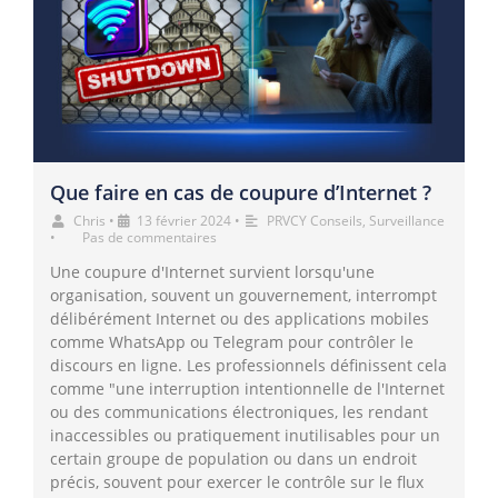
Que faire en cas de coupure d’Internet ?
Chris
•
13 février 2024
•
PRVCY Conseils
,
Surveillance
•
Pas de commentaires
Une coupure d'Internet survient lorsqu'une
organisation, souvent un gouvernement, interrompt
délibérément Internet ou des applications mobiles
comme WhatsApp ou Telegram pour contrôler le
discours en ligne. Les professionnels définissent cela
comme "une interruption intentionnelle de l'Internet
ou des communications électroniques, les rendant
inaccessibles ou pratiquement inutilisables pour un
certain groupe de population ou dans un endroit
précis, souvent pour exercer le contrôle sur le flux