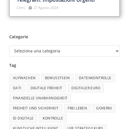
Chris
27 Agosto 2024
Categorie
Tag
AUFWACHEN
BEWUSSTSEIN
DATENKONTROLLE
DATI
DIGITALE FREIHEIT
DIGITALER EURO
FINANZIELLE UNABHÄNGIGKEIT
FREIHEIT UND SICHERHEIT
FREI LEBEN
GOVERNI
ID DIGITALE
KONTROLLE
KÜNSTLICHE INTELLIGENZ
LIFE STRATEGY KURS