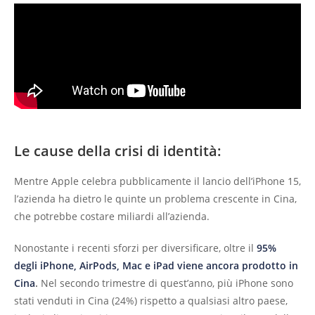
Le cause della crisi di identità:
Mentre Apple celebra pubblicamente il lancio dell’iPhone 15,
l’azienda ha dietro le quinte un problema crescente in Cina,
che potrebbe costare miliardi all’azienda.
Nonostante i recenti sforzi per diversificare, oltre il
95%
degli iPhone, AirPods, Mac e iPad viene ancora prodotto in
Cina
.
Nel secondo trimestre di quest’anno, più iPhone sono
stati venduti in Cina (24%) rispetto a qualsiasi altro paese,