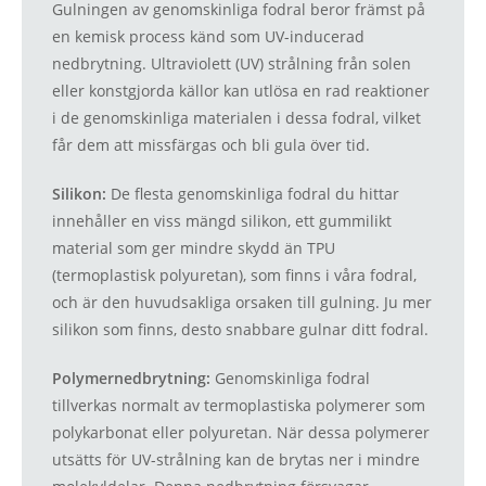
Gulningen av genomskinliga fodral beror främst på
en kemisk process känd som UV-inducerad
nedbrytning. Ultraviolett (UV) strålning från solen
eller konstgjorda källor kan utlösa en rad reaktioner
i de genomskinliga materialen i dessa fodral, vilket
får dem att missfärgas och bli gula över tid.
Silikon:
De flesta genomskinliga fodral du hittar
innehåller en viss mängd silikon, ett gummilikt
material som ger mindre skydd än TPU
(termoplastisk polyuretan), som finns i våra fodral,
och är den huvudsakliga orsaken till gulning. Ju mer
silikon som finns, desto snabbare gulnar ditt fodral.
Polymernedbrytning:
Genomskinliga fodral
tillverkas normalt av termoplastiska polymerer som
polykarbonat eller polyuretan. När dessa polymerer
utsätts för UV-strålning kan de brytas ner i mindre