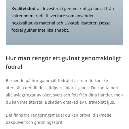
Kvalitetsfodral:
Investera i genomskinliga fodral från
välrenommerade tillverkare som använder
högkvalitativa material och UV-stabilisatorer. Dessa
fodral gulnar inte lika snabbt.
Hur man rengör ett gulnat genomskinligt
fodral
Beroende på hur gammalt fodralet är, kan du kanske
återställa det till dess tidigare “klara” glans. Du kan ta bort
alla avlagringar av oljor, svett och fett från dina händer, men
du kan inte återställa skadan orsakad av ultraviolett ljus.
Det finns tre rengöringsmedel du kan prova: diskmedel,
bakpulver och gnidningssprit.